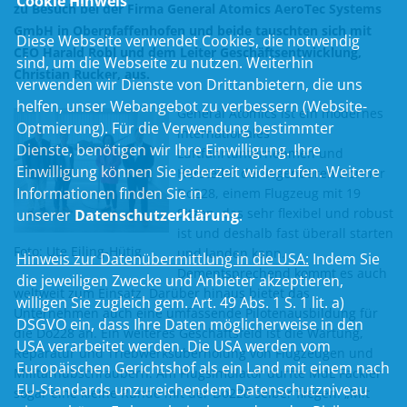
Cookie Hinweis
zu Besuch bei der Firma General Atomics AeroTec Systems
GmbH in Oberpfaffenhofen und beide tauschten sich mit
Diese Webseite verwendet Cookies, die notwendig
CEO Harald Robl und dem Leiter Geschäftsentwicklung,
sind, um die Webseite zu nutzen. Weiterhin
Christian Rucker, aus.
verwenden wir Dienste von Drittanbietern, die uns
helfen, unser Webangebot zu verbessern (Website-
General Atomics ist ein modernes
Optmierung). Für die Verwendung bestimmter
internationales
Dienste, benötigen wir Ihre Einwilligung. Ihre
Luftfahrtunternehmen und
Einwilligung können Sie jederzeit widerrufen. Weitere
Hersteller der legendären Dornier
Informationen finden Sie in
Do228, einem Flugzeug mit 19
Sitzen, das sehr flexibel und robust
unserer
Datenschutzerklärung
.
ist und deshalb fast überall starten
Foto: Ute Eiling-Hütig
und landen kann.
Hinweis zur Datenübermittlung in die USA:
Indem Sie
Dementsprechend kommt es auch
die jeweiligen Zwecke und Anbieter akzeptieren,
weltweit zum Einsatz. Darüber hinaus bietet das
willigen Sie zugleich gem. Art. 49 Abs. 1 S. 1 lit. a)
Unternehmen auch eine umfassende Pilotenausbildung für
DSGVO ein, dass Ihre Daten möglicherweise in den
die Do228 an. Ein weiteres Geschäftsfeld ist die Wartung,
USA verarbeitet werden. Die USA werden vom
Reparatur und Triebwerksüberholung von Flugzeugen und
Europäischen Gerichtshof als ein Land mit einem nach
Militärhubschraubern. Am Flugsimulator durfte MdL Fackler
EU-Standards unzureichendem Datenschutzniveau
sogar eine kleine Runde mit der Do228 selber fliegen. „Mit