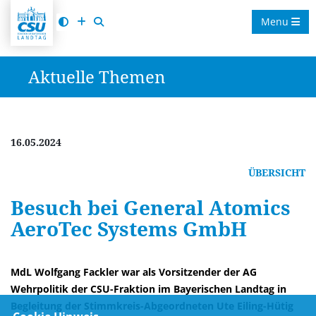
Menu
Aktuelle Themen
16.05.2024
ÜBERSICHT
Besuch bei General Atomics
AeroTec Systems GmbH
MdL Wolfgang Fackler war als Vorsitzender der AG
Wehrpolitik der CSU-Fraktion im Bayerischen Landtag in
Begleitung der Stimmkreis-Abgeordneten Ute Eiling-Hütig