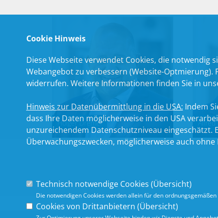
Cookie Hinweis
Diese Webseite verwendet Cookies, die notwendig si
Webangebot zu verbessern (Website-Optmierung). Für
widerrufen. Weitere Informationen finden Sie in un
Hinweis zur Datenübermittlung in die USA:
Indem Sie
dass Ihre Daten möglicherweise in den USA verarbe
Holger Dremel
Alfred
unzureichendem Datenschutzniveau eingeschätzt. Es
Überwachungszwecken, möglicherweise auch ohne R
Technisch notwendige Cookies (
Übersicht
)
Die notwendigen Cookies werden allein für den ordnungsgemäßen 
Cookies von Drittanbietern (
Übersicht
)
Zur Optimierung unserer Webseite binden wir Dienste und Angebote