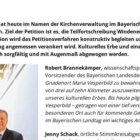
 hat heute im Namen der Kirchenverwaltung im Bayerisch
 Ziel der Petition ist es, die Teilfortschreibung Windene
ion wird das Petitionsverfahren konstruktiv begleiten u
ng angemessen verankert wird. Kulturelles Erbe und ein
doch sorgfältig und mit Augenmaß abgewogen werden.
Robert Brannekämper,
wissenschaftspo
Vorsitzender des Bayerischen Landesde
Gnadenort Maria Vesperbild zu bewahren
von drei auf zehn Kilometer auszuweiten,
unseres kulturellen Erbes. Bis heute pil
Vesperbild – getragen von einer tief ve
besonderen Ort auch für kommende Gene
im Bayerischen Landtag ein wichtiges An
Jenny Schack
, örtliche Stimmkreisabge