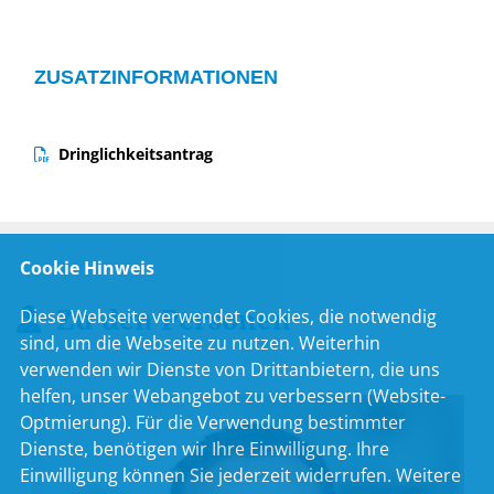
ZUSATZINFORMATIONEN
Dringlichkeitsantrag
Cookie Hinweis
Zu den Personen
Diese Webseite verwendet Cookies, die notwendig
sind, um die Webseite zu nutzen. Weiterhin
verwenden wir Dienste von Drittanbietern, die uns
helfen, unser Webangebot zu verbessern (Website-
Optmierung). Für die Verwendung bestimmter
Dienste, benötigen wir Ihre Einwilligung. Ihre
Einwilligung können Sie jederzeit widerrufen. Weitere