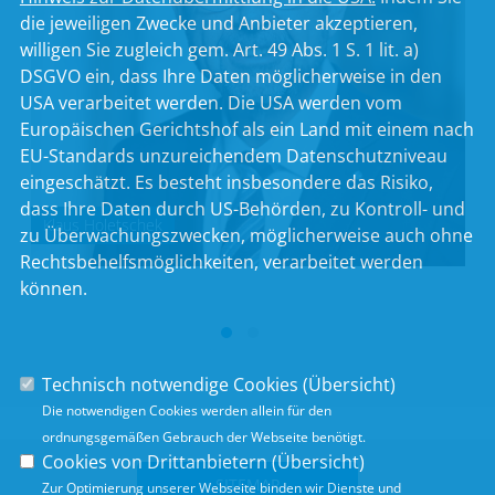
die jeweiligen Zwecke und Anbieter akzeptieren,
willigen Sie zugleich gem. Art. 49 Abs. 1 S. 1 lit. a)
DSGVO ein, dass Ihre Daten möglicherweise in den
USA verarbeitet werden. Die USA werden vom
Europäischen Gerichtshof als ein Land mit einem nach
EU-Standards unzureichendem Datenschutzniveau
eingeschätzt. Es besteht insbesondere das Risiko,
dass Ihre Daten durch US-Behörden, zu Kontroll- und
Klaus Holetschek
zu Überwachungszwecken, möglicherweise auch ohne
Rechtsbehelfsmöglichkeiten, verarbeitet werden
können.
Technisch notwendige Cookies (
Übersicht
)
Die notwendigen Cookies werden allein für den
ordnungsgemäßen Gebrauch der Webseite benötigt.
Cookies von Drittanbietern (
Übersicht
)
SITEMAP
Zur Optimierung unserer Webseite binden wir Dienste und