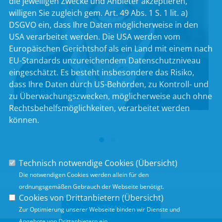
die jeweiligen Zwecke und Anbieter akzeptieren,
willigen Sie zugleich gem. Art. 49 Abs. 1 S. 1 lit. a)
DSGVO ein, dass Ihre Daten möglicherweise in den
USA verarbeitet werden. Die USA werden vom
Europäischen Gerichtshof als ein Land mit einem nach
EU-Standards unzureichendem Datenschutzniveau
eingeschätzt. Es besteht insbesondere das Risiko,
dass Ihre Daten durch US-Behörden, zu Kontroll- und
Jürgen Baumgärtner
zu Überwachungszwecken, möglicherweise auch ohne
Rechtsbehelfsmöglichkeiten, verarbeitet werden
können.
Technisch notwendige Cookies (
Übersicht
)
Die notwendigen Cookies werden allein für den
ordnungsgemäßen Gebrauch der Webseite benötigt.
Cookies von Drittanbietern (
Übersicht
)
SITEMAP
Zur Optimierung unserer Webseite binden wir Dienste und
Angebote von Drittanbietern ein.