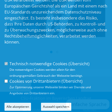
USA verarbeitet werden. Die USA werden vom
Europäischen Gerichtshof als ein Land mit einem nach
EU-Standards unzureichendem Datenschutzniveau
eingeschätzt. Es besteht insbesondere das Risiko,
dass Ihre Daten durch US-Behörden, zu Kontroll- und
Klaus Holetschek
zu Überwachungszwecken, möglicherweise auch ohne
Rechtsbehelfsmöglichkeiten, verarbeitet werden
können.
Technisch notwendige Cookies (
Übersicht
)
Die notwendigen Cookies werden allein für den
ordnungsgemäßen Gebrauch der Webseite benötigt.
Cookies von Drittanbietern (
Übersicht
)
SITEMAP
Zur Optimierung unserer Webseite binden wir Dienste und
Angebote von Drittanbietern ein.
CSU-Fraktion im Bayerischen Landtag
Alle akzeptieren
Auswahl speichern
IMPRESSUM
DATENSCHUTZ
KONTAKT