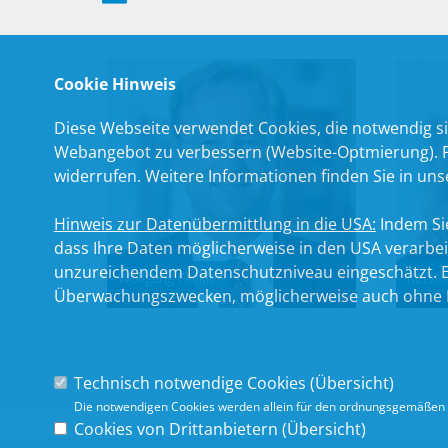
Cookie Hinweis
Diese Webseite verwendet Cookies, die notwendig si
Webangebot zu verbessern (Website-Optmierung). Für
widerrufen. Weitere Informationen finden Sie in un
Hinweis zur Datenübermittlung in die USA:
Indem Sie
dass Ihre Daten möglicherweise in den USA verarbe
unzureichendem Datenschutzniveau eingeschätzt. Es
Wolfgang Fackler
Kersti
Überwachungszwecken, möglicherweise auch ohne R
Technisch notwendige Cookies (
Übersicht
)
Die notwendigen Cookies werden allein für den ordnungsgemäßen 
Cookies von Drittanbietern (
Übersicht
)