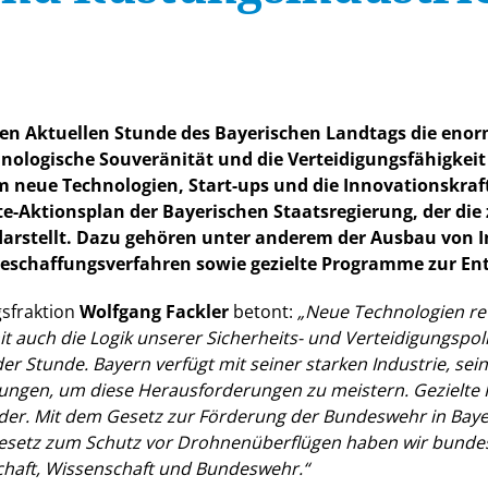
gen Aktuellen Stunde des Bayerischen Landtags die enor
hnologische Souveränität und die Verteidigungsfähigke
m neue Technologien, Start-ups und die Innovationskraft
e-Aktionsplan der Bayerischen Staatsregierung, der die z
arstellt. Dazu gehören unter anderem der Ausbau von I
Beschaffungsverfahren sowie gezielte Programme zur En
gsfraktion
Wolfgang Fackler
betont:
Neue Technologien revo
 auch die Logik unserer Sicherheits- und Verteidigungspolit
der Stunde. Bayern verfügt mit seiner starken Industrie, se
ngen, um diese Herausforderungen zu meistern. Gezielte I
nder. Mit dem Gesetz zur Förderung der Bundeswehr in Bay
Gesetz zum Schutz vor Drohnenüberflügen haben wir bundes
tschaft, Wissenschaft und Bundeswehr.“