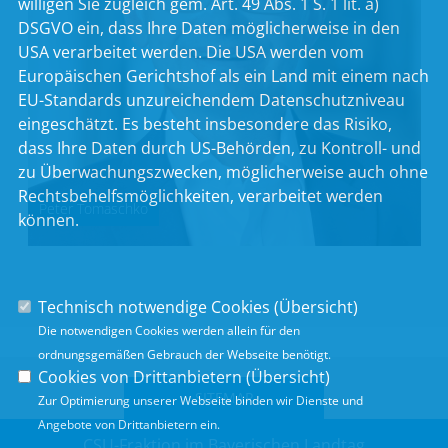
willigen Sie zugleich gem. Art. 49 Abs. 1 S. 1 lit. a)
DSGVO ein, dass Ihre Daten möglicherweise in den
USA verarbeitet werden. Die USA werden vom
Europäischen Gerichtshof als ein Land mit einem nach
EU-Standards unzureichendem Datenschutzniveau
eingeschätzt. Es besteht insbesondere das Risiko,
dass Ihre Daten durch US-Behörden, zu Kontroll- und
zu Überwachungszwecken, möglicherweise auch ohne
Rechtsbehelfsmöglichkeiten, verarbeitet werden
Peter Tomaschko
können.
Technisch notwendige Cookies (
Übersicht
)
Die notwendigen Cookies werden allein für den
ordnungsgemäßen Gebrauch der Webseite benötigt.
Cookies von Drittanbietern (
Übersicht
)
SITEMAP
Zur Optimierung unserer Webseite binden wir Dienste und
Angebote von Drittanbietern ein.
CSU-Fraktion im Bayerischen Landtag