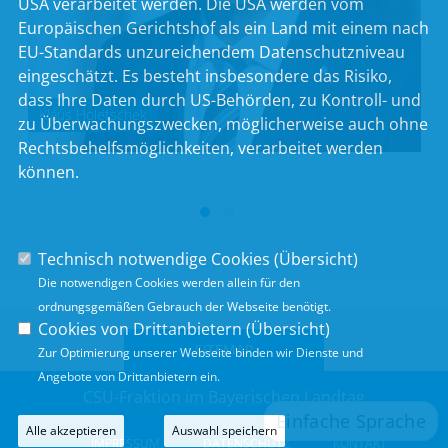
USA verarbeitet werden. Die USA werden vom
Europäischen Gerichtshof als ein Land mit einem nach
EU-Standards unzureichendem Datenschutzniveau
eingeschätzt. Es besteht insbesondere das Risiko,
dass Ihre Daten durch US-Behörden, zu Kontroll- und
Klaus Holetschek
zu Überwachungszwecken, möglicherweise auch ohne
Rechtsbehelfsmöglichkeiten, verarbeitet werden
können.
Technisch notwendige Cookies (
Übersicht
)
Die notwendigen Cookies werden allein für den
ordnungsgemäßen Gebrauch der Webseite benötigt.
Cookies von Drittanbietern (
Übersicht
)
SITEMAP
Zur Optimierung unserer Webseite binden wir Dienste und
Angebote von Drittanbietern ein.
CSU-Fraktion im Bayerischen Landtag
Alle akzeptieren
Auswahl speichern
IMPRESSUM
DATENSCHUTZ
KONTAKT