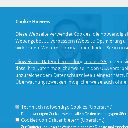
Cookie Hinweis
Diese Webseite verwendet Cookies, die notwendig si
Webangebot zu verbessern (Website-Optmierung). Für
widerrufen. Weitere Informationen finden Sie in un
Hinweis zur Datenübermittlung in die USA:
Indem Sie
dass Ihre Daten möglicherweise in den USA verarbe
unzureichendem Datenschutzniveau eingeschätzt. Es
Klaus Holetschek
Karl S
Überwachungszwecken, möglicherweise auch ohne R
Technisch notwendige Cookies (
Übersicht
)
Die notwendigen Cookies werden allein für den ordnungsgemäßen 
Cookies von Drittanbietern (
Übersicht
)
Zur Optimierung unserer Webseite binden wir Dienste und Angebote