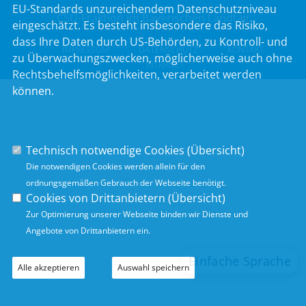
EU-Standards unzureichendem Datenschutzniveau
CSU-Fraktion im Bayerischen Landtag
eingeschätzt. Es besteht insbesondere das Risiko,
dass Ihre Daten durch US-Behörden, zu Kontroll- und
IMPRESSUM
DATENSCHUTZ
KONTAKT
zu Überwachungszwecken, möglicherweise auch ohne
INTRANET
Rechtsbehelfsmöglichkeiten, verarbeitet werden
können.
Technisch notwendige Cookies (
Übersicht
)
Die notwendigen Cookies werden allein für den
ordnungsgemäßen Gebrauch der Webseite benötigt.
Cookies von Drittanbietern (
Übersicht
)
Zur Optimierung unserer Webseite binden wir Dienste und
Angebote von Drittanbietern ein.
Alle akzeptieren
Auswahl speichern