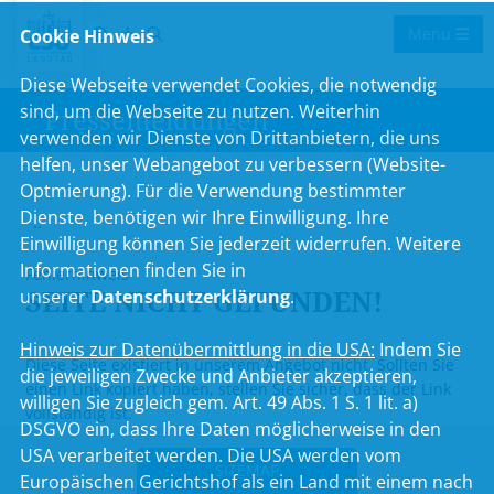
Menu
Cookie Hinweis
Diese Webseite verwendet Cookies, die notwendig
sind, um die Webseite zu nutzen. Weiterhin
Pressemeldungen
verwenden wir Dienste von Drittanbietern, die uns
helfen, unser Webangebot zu verbessern (Website-
Optmierung). Für die Verwendung bestimmter
Dienste, benötigen wir Ihre Einwilligung. Ihre
..
Einwilligung können Sie jederzeit widerrufen. Weitere
Informationen finden Sie in
Fehlerhinweis
SEITE NICHT GEFUNDEN!
unserer
Datenschutzerklärung
.
Hinweis zur Datenübermittlung in die USA:
Indem Sie
Diese Seite existiert in unserem Angebot nicht. Sollten Sie
die jeweiligen Zwecke und Anbieter akzeptieren,
einen Link kopiert haben, stellen Sie sicher, dass der Link
willigen Sie zugleich gem. Art. 49 Abs. 1 S. 1 lit. a)
vollständig ist.
DSGVO ein, dass Ihre Daten möglicherweise in den
USA verarbeitet werden. Die USA werden vom
SITEMAP
Europäischen Gerichtshof als ein Land mit einem nach