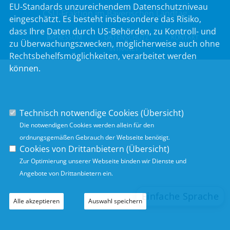
EU-Standards unzureichendem Datenschutzniveau
CSU-Fraktion im Bayerischen Landtag
eingeschätzt. Es besteht insbesondere das Risiko,
dass Ihre Daten durch US-Behörden, zu Kontroll- und
IMPRESSUM
DATENSCHUTZ
KONTAKT
zu Überwachungszwecken, möglicherweise auch ohne
INTRANET
Rechtsbehelfsmöglichkeiten, verarbeitet werden
können.
Technisch notwendige Cookies (
Übersicht
)
Die notwendigen Cookies werden allein für den
ordnungsgemäßen Gebrauch der Webseite benötigt.
Cookies von Drittanbietern (
Übersicht
)
Zur Optimierung unserer Webseite binden wir Dienste und
Angebote von Drittanbietern ein.
Alle akzeptieren
Auswahl speichern