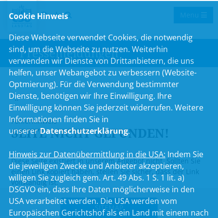
Menu
Cookie Hinweis
Diese Webseite verwendet Cookies, die notwendig
sind, um die Webseite zu nutzen. Weiterhin
Pressemeldungen
verwenden wir Dienste von Drittanbietern, die uns
helfen, unser Webangebot zu verbessern (Website-
Optmierung). Für die Verwendung bestimmter
Dienste, benötigen wir Ihre Einwilligung. Ihre
..
Einwilligung können Sie jederzeit widerrufen. Weitere
Informationen finden Sie in
Fehlerhinweis
SEITE NICHT GEFUNDEN!
unserer
Datenschutzerklärung
.
Hinweis zur Datenübermittlung in die USA:
Indem Sie
Diese Seite existiert in unserem Angebot nicht. Sollten Sie
die jeweiligen Zwecke und Anbieter akzeptieren,
einen Link kopiert haben, stellen Sie sicher, dass der Link
willigen Sie zugleich gem. Art. 49 Abs. 1 S. 1 lit. a)
vollständig ist.
DSGVO ein, dass Ihre Daten möglicherweise in den
USA verarbeitet werden. Die USA werden vom
SITEMAP
Europäischen Gerichtshof als ein Land mit einem nach