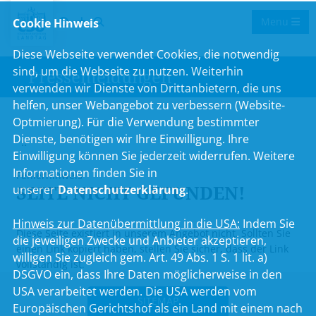
Menu
Cookie Hinweis
Diese Webseite verwendet Cookies, die notwendig
sind, um die Webseite zu nutzen. Weiterhin
Pressemeldungen
verwenden wir Dienste von Drittanbietern, die uns
helfen, unser Webangebot zu verbessern (Website-
Optmierung). Für die Verwendung bestimmter
Dienste, benötigen wir Ihre Einwilligung. Ihre
..
Einwilligung können Sie jederzeit widerrufen. Weitere
Informationen finden Sie in
Fehlerhinweis
SEITE NICHT GEFUNDEN!
unserer
Datenschutzerklärung
.
Hinweis zur Datenübermittlung in die USA:
Indem Sie
Diese Seite existiert in unserem Angebot nicht. Sollten Sie
die jeweiligen Zwecke und Anbieter akzeptieren,
einen Link kopiert haben, stellen Sie sicher, dass der Link
willigen Sie zugleich gem. Art. 49 Abs. 1 S. 1 lit. a)
vollständig ist.
DSGVO ein, dass Ihre Daten möglicherweise in den
USA verarbeitet werden. Die USA werden vom
SITEMAP
Europäischen Gerichtshof als ein Land mit einem nach