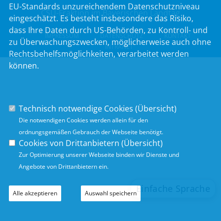
EU-Standards unzureichendem Datenschutzniveau
CSU-Fraktion im Bayerischen Landtag
eingeschätzt. Es besteht insbesondere das Risiko,
dass Ihre Daten durch US-Behörden, zu Kontroll- und
IMPRESSUM
DATENSCHUTZ
KONTAKT
zu Überwachungszwecken, möglicherweise auch ohne
INTRANET
Rechtsbehelfsmöglichkeiten, verarbeitet werden
können.
Technisch notwendige Cookies (
Übersicht
)
Die notwendigen Cookies werden allein für den
ordnungsgemäßen Gebrauch der Webseite benötigt.
Cookies von Drittanbietern (
Übersicht
)
Zur Optimierung unserer Webseite binden wir Dienste und
Angebote von Drittanbietern ein.
Alle akzeptieren
Auswahl speichern