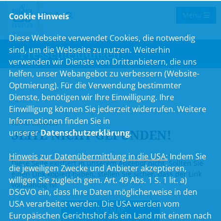
Menu
Cookie Hinweis
Diese Webseite verwendet Cookies, die notwendig
sind, um die Webseite zu nutzen. Weiterhin
Pressemeldungen
verwenden wir Dienste von Drittanbietern, die uns
helfen, unser Webangebot zu verbessern (Website-
Optmierung). Für die Verwendung bestimmter
Dienste, benötigen wir Ihre Einwilligung. Ihre
..
Einwilligung können Sie jederzeit widerrufen. Weitere
Informationen finden Sie in
Fehlerhinweis
SEITE NICHT GEFUNDEN!
unserer
Datenschutzerklärung
.
Hinweis zur Datenübermittlung in die USA:
Indem Sie
Diese Seite existiert in unserem Angebot nicht. Sollten Sie
die jeweiligen Zwecke und Anbieter akzeptieren,
einen Link kopiert haben, stellen Sie sicher, dass der Link
willigen Sie zugleich gem. Art. 49 Abs. 1 S. 1 lit. a)
vollständig ist.
DSGVO ein, dass Ihre Daten möglicherweise in den
USA verarbeitet werden. Die USA werden vom
SITEMAP
Europäischen Gerichtshof als ein Land mit einem nach