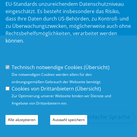
EU-Standards unzureichendem Datenschutzniveau
CSU-Fraktion im Bayerischen Landtag
eingeschätzt. Es besteht insbesondere das Risiko,
dass Ihre Daten durch US-Behörden, zu Kontroll- und
IMPRESSUM
DATENSCHUTZ
KONTAKT
zu Überwachungszwecken, möglicherweise auch ohne
INTRANET
Rechtsbehelfsmöglichkeiten, verarbeitet werden
können.
Technisch notwendige Cookies (
Übersicht
)
Die notwendigen Cookies werden allein für den
ordnungsgemäßen Gebrauch der Webseite benötigt.
Cookies von Drittanbietern (
Übersicht
)
Zur Optimierung unserer Webseite binden wir Dienste und
Angebote von Drittanbietern ein.
Alle akzeptieren
Auswahl speichern