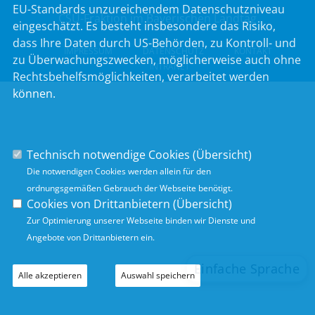
EU-Standards unzureichendem Datenschutzniveau
CSU-Fraktion im Bayerischen Landtag
eingeschätzt. Es besteht insbesondere das Risiko,
dass Ihre Daten durch US-Behörden, zu Kontroll- und
IMPRESSUM
DATENSCHUTZ
KONTAKT
zu Überwachungszwecken, möglicherweise auch ohne
INTRANET
Rechtsbehelfsmöglichkeiten, verarbeitet werden
können.
Technisch notwendige Cookies (
Übersicht
)
Die notwendigen Cookies werden allein für den
ordnungsgemäßen Gebrauch der Webseite benötigt.
Cookies von Drittanbietern (
Übersicht
)
Zur Optimierung unserer Webseite binden wir Dienste und
Angebote von Drittanbietern ein.
Alle akzeptieren
Auswahl speichern