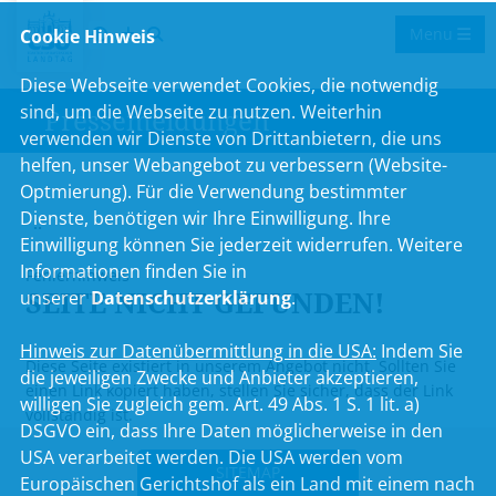
Menu
Cookie Hinweis
Diese Webseite verwendet Cookies, die notwendig
sind, um die Webseite zu nutzen. Weiterhin
Pressemeldungen
verwenden wir Dienste von Drittanbietern, die uns
helfen, unser Webangebot zu verbessern (Website-
Optmierung). Für die Verwendung bestimmter
Dienste, benötigen wir Ihre Einwilligung. Ihre
..
Einwilligung können Sie jederzeit widerrufen. Weitere
Informationen finden Sie in
Fehlerhinweis
SEITE NICHT GEFUNDEN!
unserer
Datenschutzerklärung
.
Hinweis zur Datenübermittlung in die USA:
Indem Sie
Diese Seite existiert in unserem Angebot nicht. Sollten Sie
die jeweiligen Zwecke und Anbieter akzeptieren,
einen Link kopiert haben, stellen Sie sicher, dass der Link
willigen Sie zugleich gem. Art. 49 Abs. 1 S. 1 lit. a)
vollständig ist.
DSGVO ein, dass Ihre Daten möglicherweise in den
USA verarbeitet werden. Die USA werden vom
SITEMAP
Europäischen Gerichtshof als ein Land mit einem nach