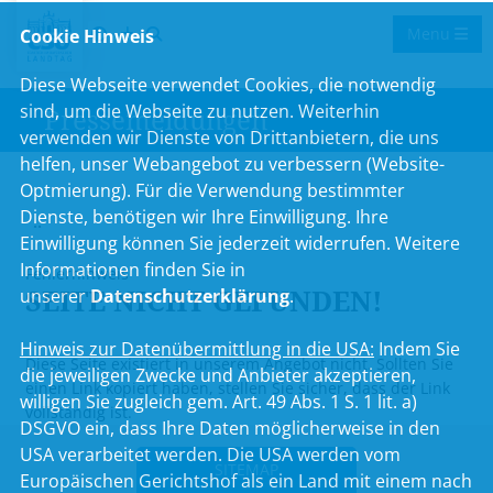
Menu
Cookie Hinweis
Diese Webseite verwendet Cookies, die notwendig
sind, um die Webseite zu nutzen. Weiterhin
Pressemeldungen
verwenden wir Dienste von Drittanbietern, die uns
helfen, unser Webangebot zu verbessern (Website-
Optmierung). Für die Verwendung bestimmter
Dienste, benötigen wir Ihre Einwilligung. Ihre
..
Einwilligung können Sie jederzeit widerrufen. Weitere
Informationen finden Sie in
Fehlerhinweis
SEITE NICHT GEFUNDEN!
unserer
Datenschutzerklärung
.
Hinweis zur Datenübermittlung in die USA:
Indem Sie
Diese Seite existiert in unserem Angebot nicht. Sollten Sie
die jeweiligen Zwecke und Anbieter akzeptieren,
einen Link kopiert haben, stellen Sie sicher, dass der Link
willigen Sie zugleich gem. Art. 49 Abs. 1 S. 1 lit. a)
vollständig ist.
DSGVO ein, dass Ihre Daten möglicherweise in den
USA verarbeitet werden. Die USA werden vom
SITEMAP
Europäischen Gerichtshof als ein Land mit einem nach