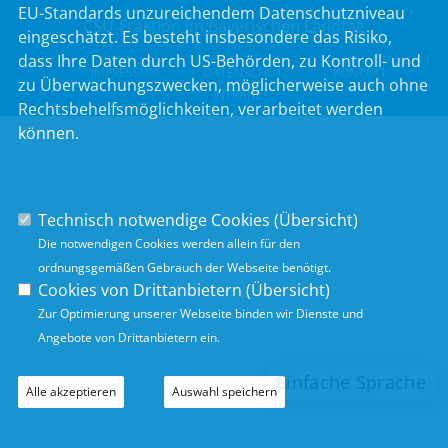
EU-Standards unzureichendem Datenschutzniveau
CSU-Fraktion im Bayerischen Landtag
eingeschätzt. Es besteht insbesondere das Risiko,
dass Ihre Daten durch US-Behörden, zu Kontroll- und
IMPRESSUM
DATENSCHUTZ
KONTAKT
zu Überwachungszwecken, möglicherweise auch ohne
INTRANET
Rechtsbehelfsmöglichkeiten, verarbeitet werden
können.
Technisch notwendige Cookies (
Übersicht
)
Die notwendigen Cookies werden allein für den
ordnungsgemäßen Gebrauch der Webseite benötigt.
Cookies von Drittanbietern (
Übersicht
)
Zur Optimierung unserer Webseite binden wir Dienste und
Angebote von Drittanbietern ein.
Alle akzeptieren
Auswahl speichern