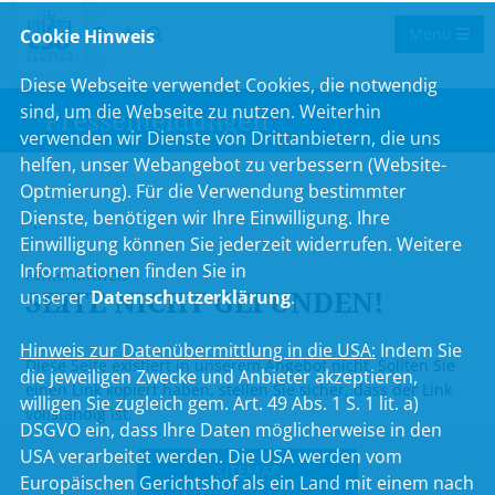
Menu
Cookie Hinweis
Diese Webseite verwendet Cookies, die notwendig
sind, um die Webseite zu nutzen. Weiterhin
Pressemeldungen
verwenden wir Dienste von Drittanbietern, die uns
helfen, unser Webangebot zu verbessern (Website-
Optmierung). Für die Verwendung bestimmter
Dienste, benötigen wir Ihre Einwilligung. Ihre
..
Einwilligung können Sie jederzeit widerrufen. Weitere
Informationen finden Sie in
Fehlerhinweis
SEITE NICHT GEFUNDEN!
unserer
Datenschutzerklärung
.
Hinweis zur Datenübermittlung in die USA:
Indem Sie
Diese Seite existiert in unserem Angebot nicht. Sollten Sie
die jeweiligen Zwecke und Anbieter akzeptieren,
einen Link kopiert haben, stellen Sie sicher, dass der Link
willigen Sie zugleich gem. Art. 49 Abs. 1 S. 1 lit. a)
vollständig ist.
DSGVO ein, dass Ihre Daten möglicherweise in den
USA verarbeitet werden. Die USA werden vom
SITEMAP
Europäischen Gerichtshof als ein Land mit einem nach