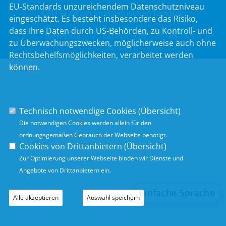
EU-Standards unzureichendem Datenschutzniveau
CSU-Fraktion im Bayerischen Landtag
eingeschätzt. Es besteht insbesondere das Risiko,
dass Ihre Daten durch US-Behörden, zu Kontroll- und
IMPRESSUM
DATENSCHUTZ
KONTAKT
zu Überwachungszwecken, möglicherweise auch ohne
INTRANET
Rechtsbehelfsmöglichkeiten, verarbeitet werden
können.
Technisch notwendige Cookies (
Übersicht
)
Die notwendigen Cookies werden allein für den
ordnungsgemäßen Gebrauch der Webseite benötigt.
Cookies von Drittanbietern (
Übersicht
)
Zur Optimierung unserer Webseite binden wir Dienste und
Angebote von Drittanbietern ein.
Alle akzeptieren
Auswahl speichern