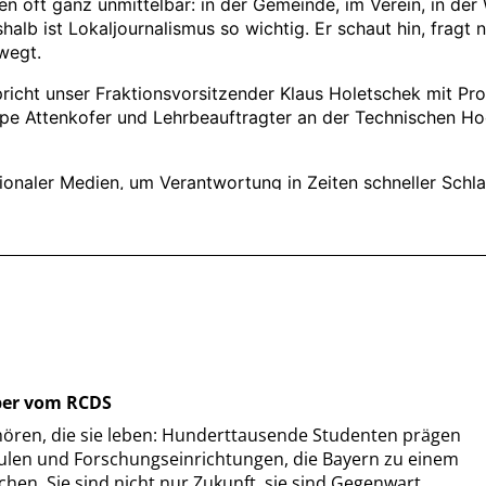
eber vom RCDS
e hören, die sie leben: Hunderttausende Studenten prägen
hulen und Forschungseinrichtungen, die Bayern zu einem
en. Sie sind nicht nur Zukunft, sie sind Gegenwart.