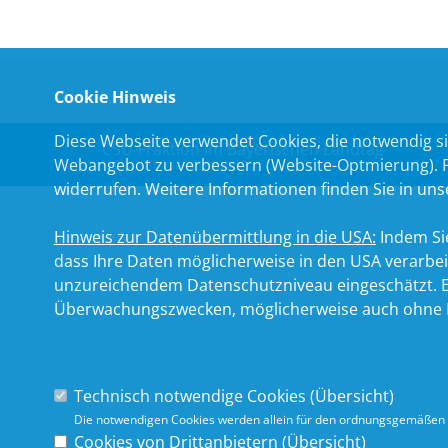
Cookie Hinweis
Diese Webseite verwendet Cookies, die notwendig si
CSU-Fraktion im Bayerischen Landtag
Webangebot zu verbessern (Website-Optmierung). Für
widerrufen. Weitere Informationen finden Sie in un
Hinweis zur Datenübermittlung in die USA:
Indem Sie
dass Ihre Daten möglicherweise in den USA verarbe
unzureichendem Datenschutzniveau eingeschätzt. Es
Überwachungszwecken, möglicherweise auch ohne R
Technisch notwendige Cookies (
Übersicht
)
Die notwendigen Cookies werden allein für den ordnungsgemäßen 
Cookies von Drittanbietern (
Übersicht
)