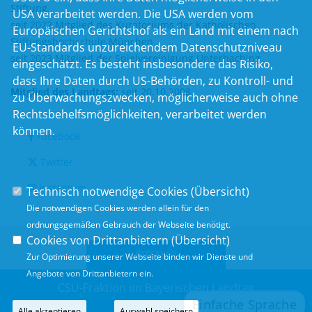
Stiftung
USA verarbeitet werden. Die USA werden vom
seit 2022 Mitglied des Kuratoriums der Katholischen
Europäischen Gerichtshof als ein Land mit einem nach
Stiftungshochschule München
EU-Standards unzureichendem Datenschutzniveau
seit 2023 Mitglied der Spielvereinigung Unterhaching
eingeschätzt. Es besteht insbesondere das Risiko,
dass Ihre Daten durch US-Behörden, zu Kontroll- und
Mitglied des Landtags:
seit 20.10.2008
zu Überwachungszwecken, möglicherweise auch ohne
Rechtsbehelfsmöglichkeiten, verarbeitet werden
können.
Facebook
Twitter
Instagram
Technisch notwendige Cookies (
Übersicht
)
Die notwendigen Cookies werden allein für den
ordnungsgemäßen Gebrauch der Webseite benötigt.
Cookies von Drittanbietern (
Übersicht
)
SITEMAP
Zur Optimierung unserer Webseite binden wir Dienste und
Angebote von Drittanbietern ein.
CSU-Fraktion im Bayerischen Landtag
Alle akzeptieren
Auswahl speichern