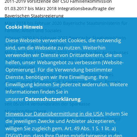
2011-2019 Vorsitzende der CSU Familienkommission
01.03.2017 bis März 2018 Integrationsbeauftragte der
Bayerischen Staatsregierung
März 2018 bis Februar 2020 Bayerische Staatsministerin für
Cookie Hinweis
Familie, Arbeit und Soziales
Februar 2020 bis Februar 2022 Bayerische Staatsministerin
Diese Webseite verwendet Cookies, die notwendig
für Wohnen, Bau und Verkehr
sind, um die Webseite zu nutzen. Weiterhin
März 2022 bis November 2023 Vorsitzende des Ausschusses
verwenden wir Dienste von Drittanbietern, die uns
für Wirtschaft, Landesentwicklung, Energie, Medien und
helfen, unser Webangebot zu verbessern (Website-
Digitalisierung
Optmierung). Für die Verwendung bestimmter
seit November 2023 stellvertretende Vorsitzende des
Dienste, benötigen wir Ihre Einwilligung. Ihre
Ausschusses für Wirtschaft, Landesentwicklung, Energie,
Einwilligung können Sie jederzeit widerrufen. Weitere
Medien und Digitalisierung
Informationen finden Sie in
unserer
Datenschutzerklärung
.
seit 05/2014 Verbandsrätin der Sparkasse
München/Starnberg
Hinweis zur Datenübermittlung in die USA:
Indem Sie
seit 2019 Kuratoriumsmitglied der Stiftung Kinderhospiz
die jeweiligen Zwecke und Anbieter akzeptieren,
München
willigen Sie zugleich gem. Art. 49 Abs. 1 S. 1 lit. a)
seit 2019 Stellvertretende Vorsitzende der Hanns-Seidel-
DSGVO ein, dass Ihre Daten möglicherweise in den