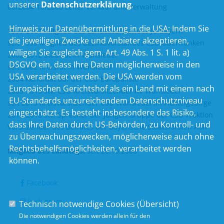
unserer
Datenschutzerklärung
.
08/2004-10/2008 Leiter Verkauf und Verwaltung
Hinweis zur Datenübermittlung in die USA:
Indem Sie
1999-2001 Mitglied des Landesvorstandes JU Bayern
die jeweiligen Zwecke und Anbieter akzeptieren,
seit 1999 Mitglied des Bezirksvorstandes CSU Oberfranken
willigen Sie zugleich gem. Art. 49 Abs. 1 S. 1 lit. a)
2002-2012 Stadtrat in Wunsiedel
DSGVO ein, dass Ihre Daten möglicherweise in den
seit 2002 Kreisrat in Wunsiedel
USA verarbeitet werden. Die USA werden vom
2004 Kandidat auf der CSU-Europaliste
Europäischen Gerichtshof als ein Land mit einem nach
2005-2015 stv. CSU-Kreisvorsitzender KV Wunsiedel
EU-Standards unzureichendem Datenschutzniveau
seit 2015 Kreisvorsitzender CSU Wunsiedel im Fichtelgebirge
eingeschätzt. Es besteht insbesondere das Risiko,
2013-2018 stv. Sprecher der Jungen Gruppe der CSU-Fraktion
dass Ihre Daten durch US-Behörden, zu Kontroll- und
Vorsitzender des Beirates der Bayerische Staatsforsten AöR
zu Überwachungszwecken, möglicherweise auch ohne
Rechtsbehelfsmöglichkeiten, verarbeitet werden
Mitglied des Landtags:
seit 20.10.2008
können.
Facebook
Instagram
Technisch notwendige Cookies (
Übersicht
)
Die notwendigen Cookies werden allein für den