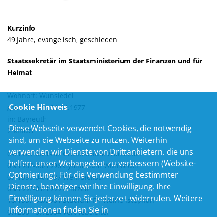
Kurzinfo
49 Jahre, evangelisch, geschieden
Staatssekretär im Staatsministerium der Finanzen und für
Heimat
Wohnort: Wunsiedel
Cookie Hinweis
geboren am: 21.04.1977
in: Bayreuth
Diese Webseite verwendet Cookies, die notwendig
2 Kinder
sind, um die Webseite zu nutzen. Weiterhin
verwenden wir Dienste von Drittanbietern, die uns
09/1983-08/1987 Grundschule Wunsiedel
helfen, unser Webangebot zu verbessern (Website-
09/1987-06/1996 Gymnasium Wunsiedel
Optmierung). Für die Verwendung bestimmter
07/1996-04/1997 Wehrdienst
Dienste, benötigen wir Ihre Einwilligung. Ihre
05/1997-01/1999 Lehrzeit
Einwilligung können Sie jederzeit widerrufen. Weitere
10/1997-06/2001 Studium FH Weihenstephan
Informationen finden Sie in
07/2001-07/2004 Vertriebsleiter