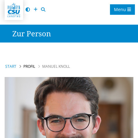
Menu
Zur Person
START
PROFIL
MANUEL KNOLL