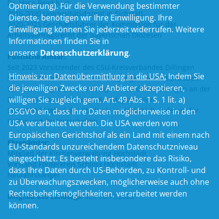
Dr. Hans Reichhart
Optmierung). Für die Verwendung bestimmter
2016-2020 Universitätsdozent in Eichstätt.
Dienste, benötigen wir Ihre Einwilligung. Ihre
2020-2023 Geschäftsführer der Kommission für das
Einwilligung können Sie jederzeit widerrufen. Weitere
Arbeitsvertragsrecht der bayerischen Diözesen
Informationen finden Sie in
unserer
Datenschutzerklärung
.
Politische Ämter:
Seit 2023 Vorsitzender des CSU-Kreisverbandes Dillingen
Hinweis zur Datenübermittlung in die USA:
Indem Sie
Seit 2021 Bezirksvorsitzender der Jungen Union Schwaben
die jeweiligen Zwecke und Anbieter akzeptieren,
Seit 2020 Mitglied des Kreistags im Landkreis Dillingen an der
willigen Sie zugleich gem. Art. 49 Abs. 1 S. 1 lit. a)
Donau, Vorsitzender der JU-Kreistagsfraktion
Seit 2020 Mitglied des Stadtrats in Höchstädt, Referent für
DSGVO ein, dass Ihre Daten möglicherweise in den
Kultur und Partnerschaften
USA verarbeitet werden. Die USA werden vom
Europäischen Gerichtshof als ein Land mit einem nach
Ehrenämter:
EU-Standards unzureichendem Datenschutzniveau
Mitglied der Kirchenverwaltung Höchstädt
eingeschätzt. Es besteht insbesondere das Risiko,
Vorstand Förderkreis Schloss Höchstädt
dass Ihre Daten durch US-Behörden, zu Kontroll- und
Neujahrssänger
zu Überwachungszwecken, möglicherweise auch ohne
Rechtsbehelfsmöglichkeiten, verarbeitet werden
Mitglied des Landtags:
seit 30.10.2023
können.