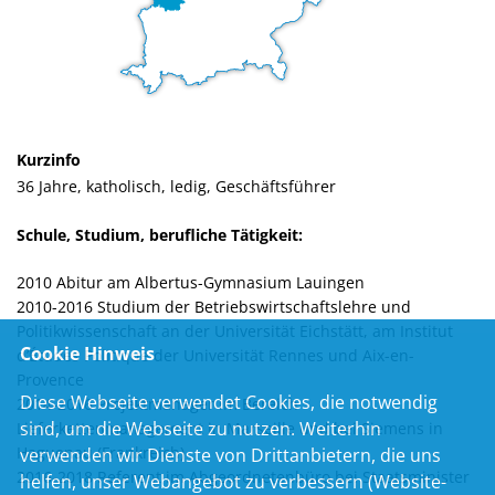
Kurzinfo
36 Jahre, katholisch, ledig, Geschäftsführer
Schule, Studium, berufliche Tätigkeit:
2010 Abitur am Albertus-Gymnasium Lauingen
2010-2016 Studium der Betriebswirtschaftslehre und
Politikwissenschaft an der Universität Eichstätt, am Institut
Cookie Hinweis
d’Études Politique der Universität Rennes und Aix-en-
Provence
Diese Webseite verwendet Cookies, die notwendig
2014-2016 Projektmanager im Bereich
sind, um die Webseite zu nutzen. Weiterhin
Lieferkettenmanagement in Marseille und bei Siemens in
Haguenau (Frankreich)
verwenden wir Dienste von Drittanbietern, die uns
2016-2018 Referent im Abgeordnetenbüro bei Staatsminister
helfen, unser Webangebot zu verbessern (Website-