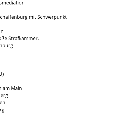
tsmediation
Aschaffenburg mit Schwerpunkt
in
roße Strafkammer.
enburg
U)
ch am Main
berg
ken
rg