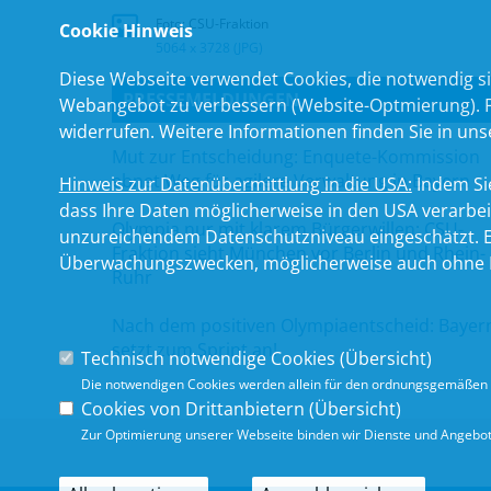
Foto: CSU-Fraktion
Cookie Hinweis
5064 x 3728 (JPG)
Diese Webseite verwendet Cookies, die notwendig si
PRESSEMELDUNGEN
Webangebot zu verbessern (Website-Optmierung). Für
widerrufen. Weitere Informationen finden Sie in un
Mut zur Entscheidung: Enquete-Kommission
ebnet Weg für agilere Verwaltung in Bayern
Hinweis zur Datenübermittlung in die USA:
Indem Sie
dass Ihre Daten möglicherweise in den USA verarbe
Olympia nur mit klarem Bürgerwillen: CSU-
unzureichendem Datenschutzniveau eingeschätzt. Es
Fraktion sieht München vor Berlin und Rhein-
Überwachungszwecken, möglicherweise auch ohne R
Ruhr
Nach dem positiven Olympiaentscheid: Bayer
setzt zum Sprint an!
Technisch notwendige Cookies (
Übersicht
)
Die notwendigen Cookies werden allein für den ordnungsgemäßen 
Cookies von Drittanbietern (
Übersicht
)
Zur Optimierung unserer Webseite binden wir Dienste und Angebote