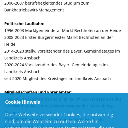
2006-2007 berufsbegleitendes Studium zum
Bankbetriebswirt-Management
Politische Laufbahn:
1996-2003 Marktgemeinderat Markt Bechhofen an der Heide
2008-2023 Erster Bürgermeister Markt Bechhofen an der
Heide
2014-2020 stellv. Vorsitzender des Bayer. Gemeindetages im
Landkreis Ansbach
2020-2024 Vorsitzender des Bayer. Gemeindetages im
Landkreis Ansbach
seit 2020 Mitglied des Kreistages im Landkreis Ansbach
Mitgliedschaften und Ehrenämter:
2008-2023 Verbandsrat und Mitglied im Werksausschuss des
Cookie Hinweis
Zweckverbandes zur Wasserversorgung der Reckenberg-
Gruppe
Diese Webseite verwendet Cookies, die notwendig
2008-2023 Rechnungsprüfer und Vorstandsmitglied
sind, um die Webseite zu nutzen. Weiterhin
Tourismusverband Fränkisches Seenland