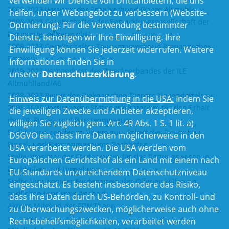
verwenden wir Dienste von Drittanbietern, die uns
2008-2023 Vorsitzender Schulverbund Obere Altmühl
helfen, unser Webangebot zu verbessern (Website-
2008-2023 Gesellschafter der Entwicklungsgesellschaft der
Optmierung). Für die Verwendung bestimmter
Region Hesselberg mbH
Dienste, benötigen wir Ihre Einwilligung. Ihre
2008-2023 Gesellschafter Tourismusverband Romantisches
Einwilligung können Sie jederzeit widerrufen. Weitere
Franken
Informationen finden Sie in
2019-2023 Verbandsrat des Zweckverbandes der ILE
unserer
Datenschutzerklärung
.
Altmühlland/A6
2008-2023 Beirat der Diakonischen Dienste Neuendettelsau
Hinweis zur Datenübermittlung in die USA:
Indem Sie
2008-2023 Vorsitzender Stiftungskuratorium für den Erhalt
die jeweiligen Zwecke und Anbieter akzeptieren,
des Dt. Pinsel- und Bürstenmuseum
willigen Sie zugleich gem. Art. 49 Abs. 1 S. 1 lit. a)
Stellv. Vorsitzender im Verein zum Erhalt des Deutschen
DSGVO ein, dass Ihre Daten möglicherweise in den
Pinsel- und Bürstenmuseums Bechhofen
USA verarbeitet werden. Die USA werden vom
Stellv. Vorsitzender Förderverein für das Rettungswesen in
Europäischen Gerichtshof als ein Land mit einem nach
Bechhofen und Umgebung
EU-Standards unzureichendem Datenschutzniveau
Stellv. Vorsitzender Förderverein der Offenen Hilfen im
eingeschätzt. Es besteht insbesondere das Risiko,
südlichen Landkreis Ansbach
dass Ihre Daten durch US-Behörden, zu Kontroll- und
Aktives Mitglied der FFW Thann
zu Überwachungszwecken, möglicherweise auch ohne
Rechtsbehelfsmöglichkeiten, verarbeitet werden