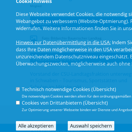
Cookie Hinweis
Mitglied
Diese Webseite verwendet Cookies, die notwendig si
Webangebot zu verbessern (Website-Optmierung). Für
PRESSEFOTO
widerrufen. Weitere Informationen finden Sie in un
Foto: Bildarchiv Bayerischer Landtag
Hinweis zur Datenübermittlung in die USA:
Indem Sie
1152 x 1613 (JPG)
dass Ihre Daten möglicherweise in den USA verarbe
unzureichendem Datenschutzniveau eingeschätzt. Es
PRESSEMELDUNGEN
Überwachungszwecken, möglicherweise auch ohne R
Vorstand der CSU-Landtagsfraktion unterweg
in Schwaben – Tourismus, Sportstätten und
Schulen im Mittelpunkt
Technisch notwendige Cookies (
Übersicht
)
Die notwendigen Cookies werden allein für den ordnungsgemäßen 
Cookies von Drittanbietern (
Übersicht
)
Zur Optimierung unserer Webseite binden wir Dienste und Angebote
Alle akzeptieren
Auswahl speichern
CSU-Fraktion im Bayerischen Landtag