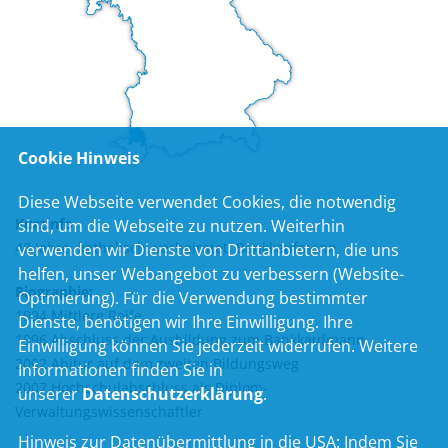
Cookie Hinweis
Diese Webseite verwendet Cookies, die notwendig
Kurzinfo
sind, um die Webseite zu nutzen. Weiterhin
48 Jahre, katholisch, verheiratet, Bankkaufmann
verwenden wir Dienste von Drittanbietern, die uns
helfen, unser Webangebot zu verbessern (Website-
Biographie:
Optmierung). Für die Verwendung bestimmter
1994 Mittlere Reife
Dienste, benötigen wir Ihre Einwilligung. Ihre
1996 Abschluss der Ausbildung zum Bankkaufmann
Einwilligung können Sie jederzeit widerrufen. Weitere
2002 Abitur auf dem zweiten Bildungsweg
Informationen finden Sie in
2007 Hochschulabschluss als Diplom-
unserer
Datenschutzerklärung
.
Verwaltungswissenschaftler
Hinweis zur Datenübermittlung in die USA:
Indem Sie