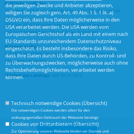
Politische Laufbahn:
die jeweiligen Zwecke und Anbieter akzeptieren,
2014 Wahl zum Ersten Bürgermeister der Marktgemeinde
willigen Sie zugleich gem. Art. 49 Abs. 1 S. 1 lit. a)
Altusried
DSGVO ein, dass Ihre Daten möglicherweise in den
2009 bis 2016 Kreisvorsitzender der CSU Oberallgäu
USA verarbeitet werden. Die USA werden vom
seit 2014 Mitglied des Oberallgäuer Kreistages
Europäischen Gerichtshof als ein Land mit einem nach
EU-Standards unzureichendem Datenschutzniveau
Mitgliedschaften:
eingeschätzt. Es besteht insbesondere das Risiko,
seit 2021 Vorsitzender des Landschaftspflegeverbandes
dass Ihre Daten durch US-Behörden, zu Kontroll- und
Oberallgäu-Kempten
zu Überwachungszwecken, möglicherweise auch ohne
Rechtsbehelfsmöglichkeiten, verarbeitet werden
Mitglied des Landtags:
seit 30.10.2023
können.
Instagram
Technisch notwendige Cookies (
Übersicht
)
Die notwendigen Cookies werden allein für den
ordnungsgemäßen Gebrauch der Webseite benötigt.
Cookies von Drittanbietern (
Übersicht
)
SITEMAP
Zur Optimierung unserer Webseite binden wir Dienste und