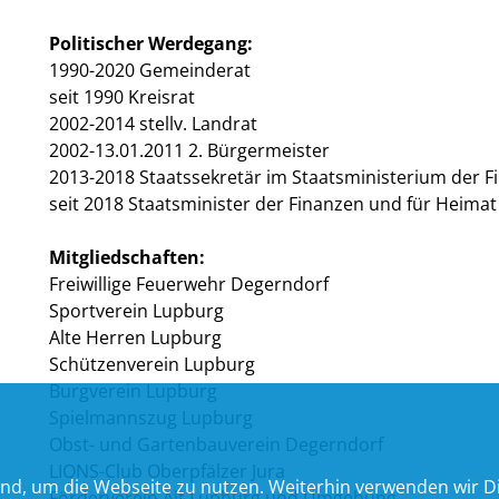
Politischer Werdegang:
1990-2020 Gemeinderat
seit 1990 Kreisrat
2002-2014 stellv. Landrat
2002-13.01.2011 2. Bürgermeister
2013-2018 Staatssekretär im Staatsministerium der 
seit 2018 Staatsminister der Finanzen und für Heimat
Mitgliedschaften:
Freiwillige Feuerwehr Degerndorf
Sportverein Lupburg
Alte Herren Lupburg
Schützenverein Lupburg
Burgverein Lupburg
Spielmannszug Lupburg
Obst- und Gartenbauverein Degerndorf
LIONS-Club Oberpfälzer Jura
nd, um die Webseite zu nutzen. Weiterhin verwenden wir Die
Förderverein Alt Lupburg und Umgebung