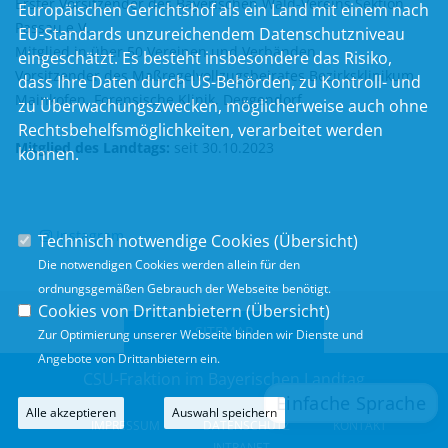
Erster Vorsitzender des Bayerischen Wald-Vereins Sektion
Europäischen Gerichtshof als ein Land mit einem nach
Passau e.V.
EU-Standards unzureichendem Datenschutzniveau
Mitglied in über 50 Vereinen und Verbänden
eingeschätzt. Es besteht insbesondere das Risiko,
Vorsitzender des Maßregelvollzugsbeirates Bezirksklinikum
dass Ihre Daten durch US-Behörden, zu Kontroll- und
Mainkofen, Forensische Klinik, Deggendorf
zu Überwachungszwecken, möglicherweise auch ohne
Rechtsbehelfsmöglichkeiten, verarbeitet werden
Mitglied des Landtags:
seit 30.10.2023
können.
Instagram
Technisch notwendige Cookies (
Übersicht
)
Die notwendigen Cookies werden allein für den
ordnungsgemäßen Gebrauch der Webseite benötigt.
Cookies von Drittanbietern (
Übersicht
)
SITEMAP
Zur Optimierung unserer Webseite binden wir Dienste und
Angebote von Drittanbietern ein.
CSU-Fraktion im Bayerischen Landtag
Alle akzeptieren
Auswahl speichern
IMPRESSUM
DATENSCHUTZ
KONTAKT
INTRANET