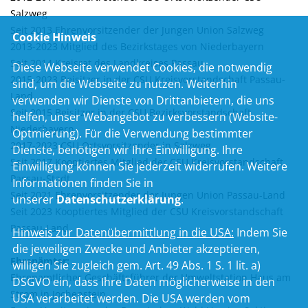
Salzweg
Seit 2013 Ehrenvorsitzender der Jungen Union Salzweg
Cookie Hinweis
2013-2023 Mitglied des Bezirkstages von Niederbayern
Seit 2014 Kreisrat des Landkreises Passau
Diese Webseite verwendet Cookies, die notwendig
2015-2023 Beisitzer in der CSU Kreisvorstandschaft Passau-
sind, um die Webseite zu nutzen. Weiterhin
Land
verwenden wir Dienste von Drittanbietern, die uns
Seit 2015 Beisitzer in der CSU Bezirksvorstandschaft
helfen, unser Webangebot zu verbessern (Website-
Niederbayern
Optmierung). Für die Verwendung bestimmter
2017-2023 CSU Ortsvorsitzender in Salzweg
Dienste, benötigen wir Ihre Einwilligung. Ihre
Seit 2017 Kooptiertes Mitglied der CSU Kreisvorstandschaft
Einwilligung können Sie jederzeit widerrufen. Weitere
Passau-Stadt
Informationen finden Sie in
Seit 2021 Ehrenvorsitzender der Jungen Union Passau-Land
unserer
Datenschutzerklärung
.
Seit 2023 Kooptiertes Mitglied der CSU Kreisvorstandschaft
Passau-Land
Hinweis zur Datenübermittlung in die USA:
Indem Sie
die jeweiligen Zwecke und Anbieter akzeptieren,
Ehrenämter:
willigen Sie zugleich gem. Art. 49 Abs. 1 S. 1 lit. a)
Ehrenamtlicher Geschäftsführer der Umweltstation Haus am
DSGVO ein, dass Ihre Daten möglicherweise in den
Strom in Jochenstein
USA verarbeitet werden. Die USA werden vom