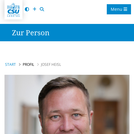
Menu
Zur Person
START
PROFIL
JOSEF HEISL