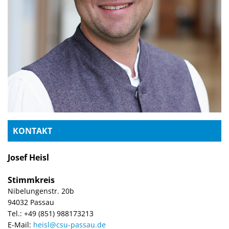
KONTAKT
Josef Heisl
Stimmkreis
Nibelungenstr. 20b
94032 Passau
Tel.: +49 (851) 988173213
E-Mail:
heisl@csu-passau.de