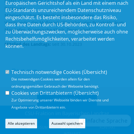
Erster Vorsitzender des Bayerischen Wald-Vereins Sektion
Europäischen Gerichtshof als ein Land mit einem nach
Passau e.V.
EU-Standards unzureichendem Datenschutzniveau
Mitglied in über 50 Vereinen und Verbänden
eingeschätzt. Es besteht insbesondere das Risiko,
Vorsitzender des Maßregelvollzugsbeirates Bezirksklinikum
dass Ihre Daten durch US-Behörden, zu Kontroll- und
Mainkofen, Forensische Klinik, Deggendorf
zu Überwachungszwecken, möglicherweise auch ohne
Rechtsbehelfsmöglichkeiten, verarbeitet werden
Mitglied des Landtags:
seit 30.10.2023
können.
Instagram
Technisch notwendige Cookies (
Übersicht
)
Die notwendigen Cookies werden allein für den
ordnungsgemäßen Gebrauch der Webseite benötigt.
Cookies von Drittanbietern (
Übersicht
)
SITEMAP
Zur Optimierung unserer Webseite binden wir Dienste und
Angebote von Drittanbietern ein.
CSU-Fraktion im Bayerischen Landtag
Alle akzeptieren
Auswahl speichern
IMPRESSUM
DATENSCHUTZ
KONTAKT
INTRANET