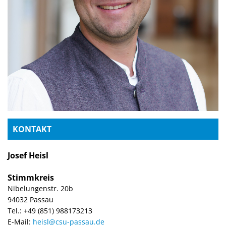
KONTAKT
Josef Heisl
Stimmkreis
Nibelungenstr. 20b
94032 Passau
Tel.: +49 (851) 988173213
E-Mail:
heisl@csu-passau.de