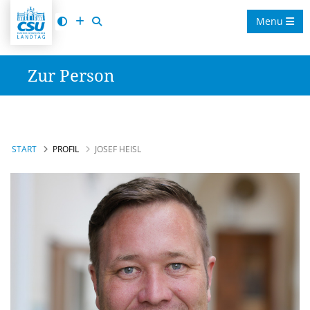
Menu
Zur Person
START
PROFIL
JOSEF HEISL