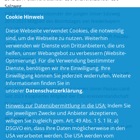
Salzweg
Seit 2013 Ehrenvorsitzender der Jungen Union Salzweg
Cookie Hinweis
2013-2023 Mitglied des Bezirkstages von Niederbayern
Seit 2014 Kreisrat des Landkreises Passau
Diese Webseite verwendet Cookies, die notwendig
2015-2023 Beisitzer in der CSU Kreisvorstandschaft Passau-
sind, um die Webseite zu nutzen. Weiterhin
Land
verwenden wir Dienste von Drittanbietern, die uns
Seit 2015 Beisitzer in der CSU Bezirksvorstandschaft
helfen, unser Webangebot zu verbessern (Website-
Niederbayern
Optmierung). Für die Verwendung bestimmter
2017-2023 CSU Ortsvorsitzender in Salzweg
Dienste, benötigen wir Ihre Einwilligung. Ihre
Seit 2017 Kooptiertes Mitglied der CSU Kreisvorstandschaft
Einwilligung können Sie jederzeit widerrufen. Weitere
Passau-Stadt
Informationen finden Sie in
Seit 2021 Ehrenvorsitzender der Jungen Union Passau-Land
unserer
Datenschutzerklärung
.
Seit 2023 Kooptiertes Mitglied der CSU Kreisvorstandschaft
Passau-Land
Hinweis zur Datenübermittlung in die USA:
Indem Sie
die jeweiligen Zwecke und Anbieter akzeptieren,
Ehrenämter:
willigen Sie zugleich gem. Art. 49 Abs. 1 S. 1 lit. a)
Ehrenamtlicher Geschäftsführer der Umweltstation Haus am
DSGVO ein, dass Ihre Daten möglicherweise in den
Strom in Jochenstein
USA verarbeitet werden. Die USA werden vom