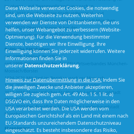
Insolvenz- und Zwangsvollstreckungssachen
Diese Webseite verwendet Cookies, die notwendig
2016–2022 Berufsmäßiger Stadtrat/Personal- und
sind, um die Webseite zu nutzen. Weiterhin
Organisationsreferent der Landeshauptstadt München
verwenden wir Dienste von Drittanbietern, die uns
2022-2023 Oberstaatsanwalt bei der
helfen, unser Webangebot zu verbessern (Website-
Generalstaatsanwaltschaft München
Optmierung). Für die Verwendung bestimmter
Dienste, benötigen wir Ihre Einwilligung. Ihre
Politische Tätigkeiten:
Einwilligung können Sie jederzeit widerrufen. Weitere
seit 1995 Mitglied der CSU
Informationen finden Sie in
seit 1999 Ortsvorsitzender des CSU Ortsverbandes München-
unserer
Datenschutzerklärung
.
Moosach/Borstei
1994-2021 Mitglied im Bezirksausschuss Moosach
Hinweis zur Datenübermittlung in die USA:
Indem Sie
1996-2020 Stellv. Bezirksausschussvorsitzender
die jeweiligen Zwecke und Anbieter akzeptieren,
2013-2016 Ehrenamtlicher Stadtrat der Landeshauptstadt
willigen Sie zugleich gem. Art. 49 Abs. 1 S. 1 lit. a)
München
DSGVO ein, dass Ihre Daten möglicherweise in den
2016-2022 Berufsmäßiger Stadtrat der Landeshauptstadt
USA verarbeitet werden. Die USA werden vom
München
Europäischen Gerichtshof als ein Land mit einem nach
EU-Standards unzureichendem Datenschutzniveau
Ehrenämter:
eingeschätzt. Es besteht insbesondere das Risiko,