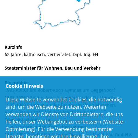
Kurzinfo
62 Jahre, katholisch, verheiratet, Dipl.-Ing. FH
Staatsminister für Wohnen, Bau und Verkehr
Biographie:
Cookie Hinweis
1983 Abitur am Robert-Koch-Gymnasium Deggendorf
1983-1985 Studium Maschinenbau an der TU München
Diese Webseite verwendet Cookies, die notwendig
1985-1989 Studium an der Fachhochschule München,
sind, um die Webseite zu nutzen. Weiterhin
Abschluss als Dipl.-Ing. (FH) Stahlbau- und
verwenden wir Dienste von Drittanbietern, die uns
Schweißfachingenieur
helfen, unser Webangebot zu verbessern (Website-
1990 Einstieg in den elterlichen Betrieb
Optmierung). Für die Verwendung bestimmter
1997-2002 Geschäftsführer der Bernreiter Metallbau GmbH &
Dienste, benötigen wir Ihre Einwilligung. Ihre