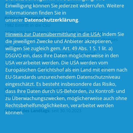
Co. KG (selbstständiger Unternehmer)
Einwilligung können Sie jederzeit widerrufen. Weitere
Informationen finden Sie in
Politische Tätigkeiten:
unserer
Datenschutzerklärung
.
1982 Eintritt in die CSU
1990-2002 Marktgemeinderat Markt Hengersberg
Hinweis zur Datenübermittlung in die USA:
Indem Sie
1990-2002 und erneut seit 2022 Kreisrat des Landkreises
die jeweiligen Zwecke und Anbieter akzeptieren,
Deggendorf
willigen Sie zugleich gem. Art. 49 Abs. 1 S. 1 lit. a)
1999-2015 CSU-Kreisvorsitzender Deggendorf
DSGVO ein, dass Ihre Daten möglicherweise in den
2002-2022 Landrat des Landkreises Deggendorf
USA verarbeitet werden. Die USA werden vom
2014-2022 Präsident des Bayerischen Landkreistags
Europäischen Gerichtshof als ein Land mit einem nach
seit 2023 Bezirksvorsitzender der CSU Niederbayern
EU-Standards unzureichendem Datenschutzniveau
eingeschätzt. Es besteht insbesondere das Risiko,
Mitglied in zahlreichen örtlichen Vereinen
dass Ihre Daten durch US-Behörden, zu Kontroll- und
Träger des Bayerischen Verdienstordens
zu Überwachungszwecken, möglicherweise auch ohne
Rechtsbehelfsmöglichkeiten, verarbeitet werden
Mitglied des Landtags:
seit 30.10.2023
können.