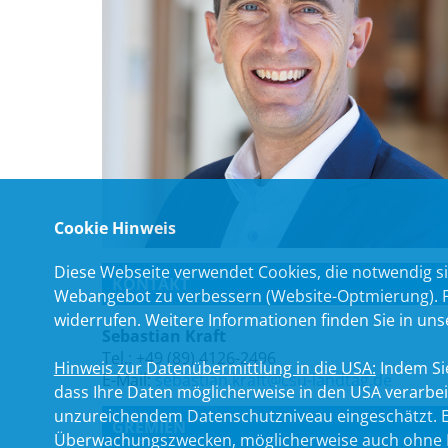
Cookie Hinweis
Diese Webseite verwendet Cookies, die notwendig si
KONTAKT
Webangebot zu verbessern (Website-Optmierung). Für
widerrufen. Weitere Informationen finden Sie in un
Sebastian Kraft
Tel.: +49 (89) 4126-2496
Hinweis zur Datenübermittlung in die USA:
Indem Sie
E-Mail:
sebastian.kraft@csu-landtag.de
dass Ihre Daten möglicherweise in den USA verarbe
unzureichendem Datenschutzniveau eingeschätzt. Es
GREMIEN
Überwachungszwecken, möglicherweise auch ohne R