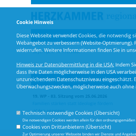
Cookie Hinweis
Diese Webseite verwendet Cookies, die notwendig si
AKTUELLER ANTRAG
Webangebot zu verbessern (Website-Optmierung). Für
widerrufen. Weitere Informationen finden Sie in un
Bayernjahr im Freistaat
Hinweis zur Datenübermittlung in die USA:
Indem Sie
dass Ihre Daten möglicherweise in den USA verarbe
unzureichendem Datenschutzniveau eingeschätzt. Es
LETZTER REDEBEITRAG IM PLENUM
Überwachungszwecken, möglicherweise auch ohne R
19. WP - 83. Sitzung vom 25.06.2026
Familien stärken statt Ideologie fördern
Video anzeigen
Technisch notwendige Cookies (
Übersicht
)
Die notwendigen Cookies werden allein für den ordnungsgemäßen 
Cookies von Drittanbietern (
Übersicht
)
Zur Optimierung unserer Webseite binden wir Dienste und Angebote