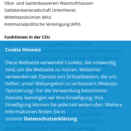
Obst- und Gartenbauverein Wasmuthhausen
Soldatenkameradschaft Untertheres
MittelstandsUnion (MU)
Kommunalpolitische Vereinigung (KPV)
Funktionen in der CSU
1994 Eintritt in die Junge Union (JU) und CSU
Cookie Hinweis
1996 – 2002 Vorsitzender der Jungen Union Maroldsweisach
1997 – 2003 Kreisvorsitzender der Jungen Union Haßberge
Diese Webseite verwendet Cookies, die notwendig
1997 – 2005 Kreisgeschäftsführer der CSU-Haßberge
sind, um die Webseite zu nutzen. Weiterhin
2003 – 2009 Bezirksvorsitzender der Jungen Union
verwenden wir Dienste von Drittanbietern, die uns
Unterfranken
helfen, unser Webangebot zu verbessern (Website-
seit 2003 Mitglied im Vorstand der CSU-Unterfranken
Optmierung). Für die Verwendung bestimmter
2004 – 2010 Vorsitzender der Kommunalpolitischen
Dienste, benötigen wir Ihre Einwilligung. Ihre
Vereinigung (KPV) im Landkreis Haßberge
Einwilligung können Sie jederzeit widerrufen. Weitere
2007 – 2009 Schriftführer im Vorstand der CSU-Haßberge
Informationen finden Sie in
seit Juli 2008 Mitglied des Hauptausschusses der
unserer
Datenschutzerklärung
.
Kommunalpolitischen Vereinigung (KPV) in Bayern
seit 2009 Kreisvorsitzender der CSU-Haßberge