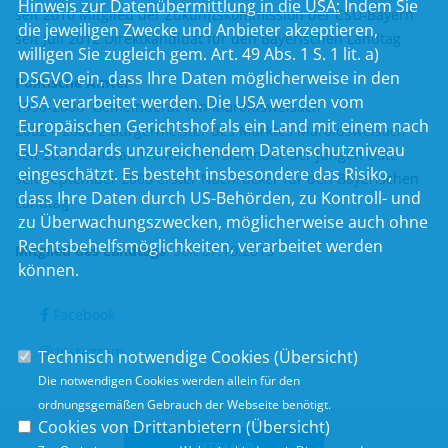
Hinweis zur Datenübermittlung in die USA:
Indem Sie
seit 2010 Mitglied der Zukunftskommission der CSU-Bayern
die jeweiligen Zwecke und Anbieter akzeptieren,
seit Juli 2012 Direktkandidat für den Bayerischen Landtag
willigen Sie zugleich gem. Art. 49 Abs. 1 S. 1 lit. a)
DSGVO ein, dass Ihre Daten möglicherweise in den
Politische Ämter
USA verarbeitet werden. Die USA werden vom
1996-2008 Gemeinderat von Maroldsweisach
Europäischen Gerichtshof als ein Land mit einem nach
2002 – 2008 2.Bürgermeister des Marktes Maroldsweisach
EU-Standards unzureichendem Datenschutzniveau
seit 2002 Kreisrat, Fraktionsvorsitzender der Jungen Liste
eingeschätzt. Es besteht insbesondere das Risiko,
seit September 2008 erster Nachrücker für den Bayerischen
dass Ihre Daten durch US-Behörden, zu Kontroll- und
Landtag
zu Überwachungszwecken, möglicherweise auch ohne
Rechtsbehelfsmöglichkeiten, verarbeitet werden
Mitglied des Landtags
:
seit 07.10.2013
können.
Facebook
Instagram
Technisch notwendige Cookies (
Übersicht
)
Die notwendigen Cookies werden allein für den
ordnungsgemäßen Gebrauch der Webseite benötigt.
Cookies von Drittanbietern (
Übersicht
)
SITEMAP