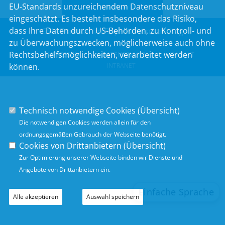
EU-Standards unzureichendem Datenschutzniveau
SITEMAP
eingeschätzt. Es besteht insbesondere das Risiko,
dass Ihre Daten durch US-Behörden, zu Kontroll- und
CSU-Fraktion im Bayerischen Landtag
zu Überwachungszwecken, möglicherweise auch ohne
Rechtsbehelfsmöglichkeiten, verarbeitet werden
IMPRESSUM
DATENSCHUTZ
KONTAKT
können.
INTRANET
Technisch notwendige Cookies (
Übersicht
)
Die notwendigen Cookies werden allein für den
ordnungsgemäßen Gebrauch der Webseite benötigt.
Cookies von Drittanbietern (
Übersicht
)
Zur Optimierung unserer Webseite binden wir Dienste und
Angebote von Drittanbietern ein.
Alle akzeptieren
Auswahl speichern