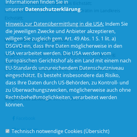
Informationen finden Sie in
seit 2002 Kreisrätin im Landkreis Eichstätt;
unserer
Datenschutzerklärung
.
seit 2008 weitere stellvertetende Landrätin im Landkreis
Eichstätt;
Hinweis zur Datenübermittlung in die USA:
Indem Sie
seit 2008 Stadträtin der Stadt Eichstätt;
die jeweiligen Zwecke und Anbieter akzeptieren,
willigen Sie zugleich gem. Art. 49 Abs. 1 S. 1 lit. a)
Organisation und Ehrenämter:
DSGVO ein, dass Ihre Daten möglicherweise in den
Mitglied der FFW Landershofen;
USA verarbeitet werden. Die USA werden vom
Mitglied im Trachtenverein dAltmühltaler Gungolding;
Europäischen Gerichtshof als ein Land mit einem nach
Mitglied KDFB;
EU-Standards unzureichendem Datenschutzniveau
seit 2013 Vorsitzende des Obst- und Gartenbauvereins
eingeschätzt. Es besteht insbesondere das Risiko,
Landershofen
dass Ihre Daten durch US-Behörden, zu Kontroll- und
zu Überwachungszwecken, möglicherweise auch ohne
Rechtsbehelfsmöglichkeiten, verarbeitet werden
Mitglied des Landtags
:
seit 07.10.2013
können.
Facebook
Instagram
Technisch notwendige Cookies (
Übersicht
)