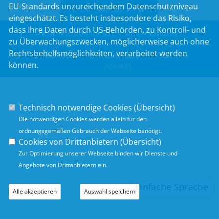
EU-Standards unzureichendem Datenschutzniveau
SITEMAP
eingeschätzt. Es besteht insbesondere das Risiko,
dass Ihre Daten durch US-Behörden, zu Kontroll- und
CSU-Fraktion im Bayerischen Landtag
zu Überwachungszwecken, möglicherweise auch ohne
Rechtsbehelfsmöglichkeiten, verarbeitet werden
IMPRESSUM
DATENSCHUTZ
KONTAKT
können.
INTRANET
Technisch notwendige Cookies (
Übersicht
)
Die notwendigen Cookies werden allein für den
ordnungsgemäßen Gebrauch der Webseite benötigt.
Cookies von Drittanbietern (
Übersicht
)
Zur Optimierung unserer Webseite binden wir Dienste und
Angebote von Drittanbietern ein.
Alle akzeptieren
Auswahl speichern