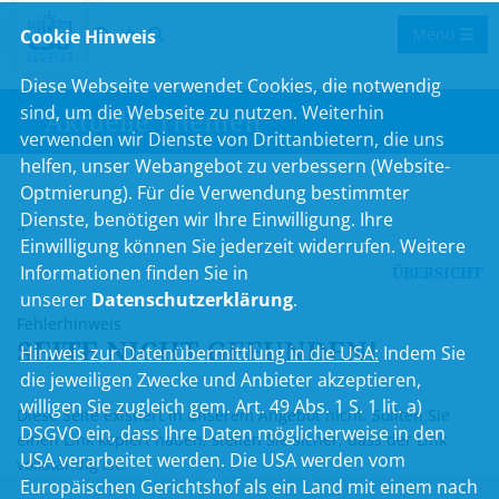
Menu
Cookie Hinweis
Diese Webseite verwendet Cookies, die notwendig
sind, um die Webseite zu nutzen. Weiterhin
Aktuelle Themen
verwenden wir Dienste von Drittanbietern, die uns
helfen, unser Webangebot zu verbessern (Website-
Optmierung). Für die Verwendung bestimmter
Dienste, benötigen wir Ihre Einwilligung. Ihre
..
Einwilligung können Sie jederzeit widerrufen. Weitere
Informationen finden Sie in
ÜBERSICHT
unserer
Datenschutzerklärung
.
Fehlerhinweis
SEITE NICHT GEFUNDEN!
Hinweis zur Datenübermittlung in die USA:
Indem Sie
die jeweiligen Zwecke und Anbieter akzeptieren,
willigen Sie zugleich gem. Art. 49 Abs. 1 S. 1 lit. a)
Diese Seite existiert in unserem Angebot nicht. Sollten Sie
DSGVO ein, dass Ihre Daten möglicherweise in den
einen Link kopiert haben, stellen Sie sicher, dass der Link
USA verarbeitet werden. Die USA werden vom
vollständig ist.
Europäischen Gerichtshof als ein Land mit einem nach