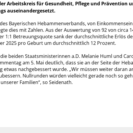
der Arbeitskreis für Gesundheit, Pflege und Prävention 
gs auseinandergesetzt.
de des Bayerischen Hebammenverbands, von Einkommensein
te dies mit Zahlen. Aus der Auswertung von 92 von circ
der 1:1 Betreuungsquote sank der durchschnittliche Erlös de
er 2025 pro Geburt um durchschnittlich 12 Prozent.
ie beiden Staatsministerinnen a.D. Melanie Huml und Caro
ammentag am 5. Mai deutlich, dass sie an der Seite der He
g etwas nachgebessert wurde. „Wir müssen weiter daran arb
ssern. Nullrunden würden vielleicht gerade noch so geh
nserer Familien“, so Seidenath.