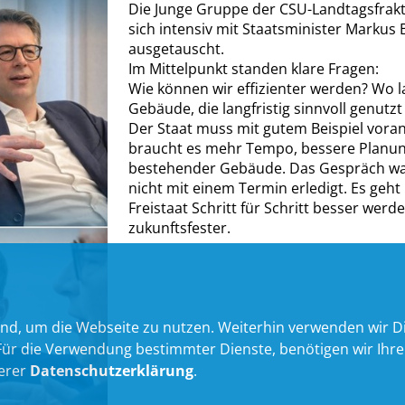
Die Junge Gruppe der CSU-Landtagsfrakti
sich intensiv mit Staatsminister Markus
ausgetauscht.
Im Mittelpunkt standen klare Fragen:
Wie können wir effizienter werden? Wo l
Gebäude, die langfristig sinnvoll genutz
Der Staat muss mit gutem Beispiel vora
braucht es mehr Tempo, bessere Planun
bestehender Gebäude. Das Gespräch war 
nicht mit einem Termin erledigt. Es geht
Freistaat Schritt für Schritt besser werde
zukunftsfester.
nd, um die Webseite zu nutzen. Weiterhin verwenden wir Die
 die Verwendung bestimmter Dienste, benötigen wir Ihre Ein
serer
Datenschutzerklärung
.