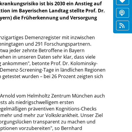
rankungsrisiko ist bis 2030 ein Anstieg auf
tion im Bayerischen Landtag stellte Prof. Dr.
Bayern) die Früherkennung und Versorgung
inzigartiges Demenzregister mit inzwischen
eningtagen und 291 Forschungspartnern.
etwa jeder zehnte Betroffene in Bayern
hen in unseren Daten sehr klar, dass viele
ng ankommen", betonte Prof. Dr. Kolominsky-
 Demenz-Screening-Tage in ländlichen Regionen
getestet wurden – bei 26 Prozent zeigten sich
ias Arnold vom Helmholtz Zentrum München auch
sts als niedrigschwelligem ersten
regelmäßigen präventiven Kognitions-Checks
 mehr und mehr zur Volkskrankheit. Unser Ziel
rsorgungslücken transparent zu machen und
ptionen vorzubereiten", so Bernhard