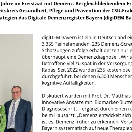
Jahre im Freistaat mit Demenz. Bei gleichbleibendem Erk
itskreis Gesundheit, Pflege und Prävention der CSU-Frak
rategien das Digitale Demenzregister Bayern (digiDEM 
digiDEM Bayern ist ein in Deutschland e
3.355 Teilnehmenden, 235 Demenz-Scre
Schätzungen zufolge erhält derzeit nur 
überhaupt eine Demenzdiagnose. „Wir se
Betroffene viel zu spät in der Versorgu
Rabas. Seit 2022 wurden 235 kostenlose
durchgeführt, bei denen 6.300 Menschen 
kognitive Auffälligkeiten.
Diskutiert wurden mit Prof. Dr. Matth
innovative Ansätze mit Biomarker-Blutte
Diagnoseschritt – ergänzt durch einen 
beim Hausarzt. „Demenz entwickelt sich
ist es, Demenz früher zu erkennen, Ve
Bayern systematisch auf neue Therapieo