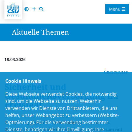
Menu
Aktuelle Themen
18.03.2026
ÜBERSICHT
Cookie Hinweis
Sicherheit und
Gesundheitsversorgung im
Diese Webseite verwendet Cookies, die notwendig
sind, um die Webseite zu nutzen. Weiterhin
Freistaat
verwenden wir Dienste von Drittanbietern, die uns
helfen, unser Webangebot zu verbessern (Website-
Optmierung). Für die Verwendung bestimmter
Die Arbeitsgruppe Wehrpolitik und der Arbeitskreis
Dienste, benötigen wir Ihre Einwilligung. Ihre
Gesundheit, Pflege und Prävention waren gemeinsam mit