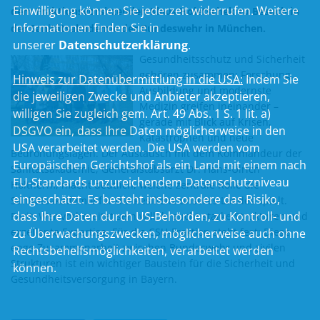
Einwilligung können Sie jederzeit widerrufen. Weitere
dem Fraktionsvorsitzenden Klaus Holetschek zu Besuch in
Informationen finden Sie in
der Sanitätsakademie der Bundeswehr in München.
unserer
Datenschutzerklärung
.
Gesundheitsschutz und Sicherheit
gehören zusammen: Forschung,
Hinweis zur Datenübermittlung in die USA:
Indem Sie
Ausbildung und modernste
die jeweiligen Zwecke und Anbieter akzeptieren,
Medizin greifen ineinander –
willigen Sie zugleich gem. Art. 49 Abs. 1 S. 1 lit. a)
gerade mit Blick auf Krisen,
DSGVO ein, dass Ihre Daten möglicherweise in den
Katastrophen und neue
USA verarbeitet werden. Die USA werden vom
Bedrohungslagen. Der Austausch mit dem Kommandeur der
Europäischen Gerichtshof als ein Land mit einem nach
Sanitätsakademie, Generalstabsarzt Dr. Hans-Ulrich
EU-Standards unzureichendem Datenschutzniveau
Holtherm, macht deutlich, welche zentrale Rolle die
eingeschätzt. Es besteht insbesondere das Risiko,
Sanitätsakademie für die Resilienz unseres Landes spielt.
dass Ihre Daten durch US-Behörden, zu Kontroll- und
Fazit: Wer vorbereitet sein will, braucht starke Strukturen und
exzellente Expertise. Für die CSU-Fraktion steht fest: Diese
zu Überwachungszwecken, möglicherweise auch ohne
enge Zusammenarbeit zwischen Bundeswehr und zivilen
Rechtsbehelfsmöglichkeiten, verarbeitet werden
Strukturen ist ein wichtiger Baustein für die Sicherheit und
können.
Gesundheitsversorgung in Bayern.