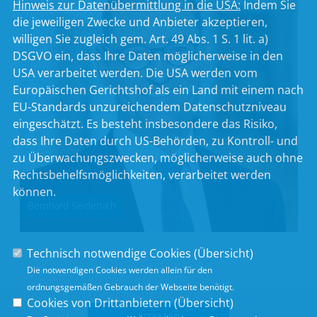
Hinweis zur Datenübermittlung in die USA:
Indem Sie
die jeweiligen Zwecke und Anbieter akzeptieren,
willigen Sie zugleich gem. Art. 49 Abs. 1 S. 1 lit. a)
DSGVO ein, dass Ihre Daten möglicherweise in den
USA verarbeitet werden. Die USA werden vom
Europäischen Gerichtshof als ein Land mit einem nach
EU-Standards unzureichendem Datenschutzniveau
eingeschätzt. Es besteht insbesondere das Risiko,
dass Ihre Daten durch US-Behörden, zu Kontroll- und
zu Überwachungszwecken, möglicherweise auch ohne
Rechtsbehelfsmöglichkeiten, verarbeitet werden
können.
Bernhard Seidenath
Technisch notwendige Cookies (
Übersicht
)
Die notwendigen Cookies werden allein für den
ordnungsgemäßen Gebrauch der Webseite benötigt.
Cookies von Drittanbietern (
Übersicht
)