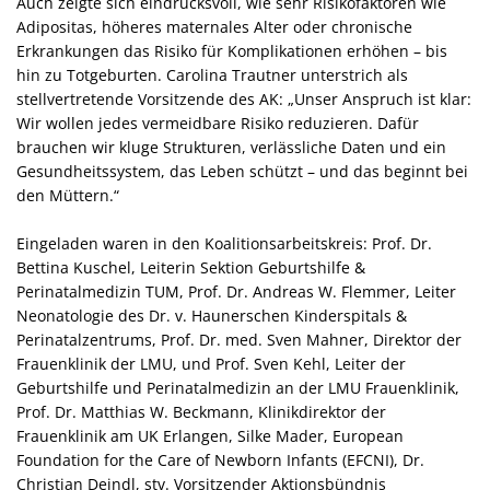
Auch zeigte sich eindrucksvoll, wie sehr Risikofaktoren wie
Adipositas, höheres maternales Alter oder chronische
Erkrankungen das Risiko für Komplikationen erhöhen – bis
hin zu Totgeburten. Carolina Trautner unterstrich als
stellvertretende Vorsitzende des AK: „Unser Anspruch ist klar:
Wir wollen jedes vermeidbare Risiko reduzieren. Dafür
brauchen wir kluge Strukturen, verlässliche Daten und ein
Gesundheitssystem, das Leben schützt – und das beginnt bei
den Müttern.“
Eingeladen waren in den Koalitionsarbeitskreis: Prof. Dr.
Bettina Kuschel, Leiterin Sektion Geburtshilfe &
Perinatalmedizin TUM, Prof. Dr. Andreas W. Flemmer, Leiter
Neonatologie des Dr. v. Haunerschen Kinderspitals &
Perinatalzentrums, Prof. Dr. med. Sven Mahner, Direktor der
Frauenklinik der LMU, und Prof. Sven Kehl, Leiter der
Geburtshilfe und Perinatalmedizin an der LMU Frauenklinik,
Prof. Dr. Matthias W. Beckmann, Klinikdirektor der
Frauenklinik am UK Erlangen, Silke Mader, European
Foundation for the Care of Newborn Infants (EFCNI), Dr.
Christian Deindl, stv. Vorsitzender Aktionsbündnis