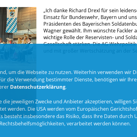
Ich danke Richard Drexl für sein leiden
Einsatz für Bundeswehr, Bayern und un
Präsidenten des Bayerischen Soldatenb
Wagner gewählt. Ihm wünschte Fackler a
wichtige Rolle der Reservisten- und Sold
Gesellschaft stärken. Die AG Wehrpolitik
und mit großer Wertschätzung an der Se
nd, um die Webseite zu nutzen. Weiterhin verwenden wir Die
 die Verwendung bestimmter Dienste, benötigen wir Ihre Ein
serer
Datenschutzerklärung
.
 die jeweiligen Zwecke und Anbieter akzeptieren, willigen Sie 
itet werden. Die USA werden vom Europäischen Gerichtshof
 besteht insbesondere das Risiko, dass Ihre Daten durch U
echtsbehelfsmöglichkeiten, verarbeitet werden können.