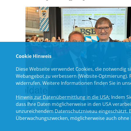
Cookie Hinweis
Diese Webseite verwendet Cookies, die notwendig si
Webangebot zu verbessern (Website-Optmierung). Für
widerrufen. Weitere Informationen finden Sie in un
Hinweis zur Datenübermittlung in die USA:
Indem Sie
dass Ihre Daten möglicherweise in den USA verarbe
unzureichendem Datenschutzniveau eingeschätzt. Es
Überwachungszwecken, möglicherweise auch ohne R