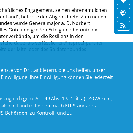
schaftliches Engagement, seinen ehrenamtlichen
ser Land“, betonte der Abgeordnete. Zum neuen
undes wurde Generalmajor a. D. Norbert
lles Gute und großen Erfolg und betonte die
atenverbände, um die Resilienz in der
 stehe dabei als verlässlicher Ansprechpartner
ite der Mitglieder des Soldatenbundes.
nste von Drittanbietern, die uns helfen, unser
willigung. Ihre Einwilligung können Sie jederzeit
zugleich gem. Art. 49 Abs. 1 S. 1 lit. a) DSGVO ein,
 als ein Land mit einem nach EU-Standards
S-Behörden, zu Kontroll- und zu