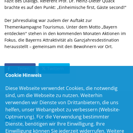
Fazit des Dialogs. Referent Prof. Dr. Heinz-Dieter Quack
brachte es auf den Punkt: „Einheimische first, Gäste second!"
Der Jahresdialog war zudem der Auftakt zur
Themenkampagne Tourismus. Unter dem Motto „Bayern
entdecken" stehen in den kommenden Monaten Aktionen im
Fokus, die Bayerns Attraktivität als Ganzjahresdestination
herausstellt – gemeinsam mit den Bewohnern vor Ort.
Teilen
Twittern
Cookie Hinweis
Diese Webseite verwendet Cookies, die notwendig
sind, um die Webseite zu nutzen. Weiterhin
verwenden wir Dienste von Drittanbietern, die uns
helfen, unser Webangebot zu verbessern (Website-
Zur Person
Optmierung). Für die Verwendung bestimmter
Dienste, benötigen wir Ihre Einwilligung. Ihre
Einwilligung können Sie jederzeit widerrufen. Weitere