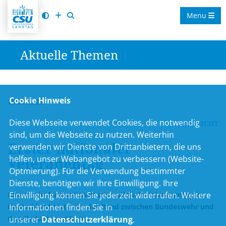
Menu
Aktuelle Themen
Cookie Hinweis
15.06.2025
Diese Webseite verwendet Cookies, die notwendig
ÜBERSICHT
sind, um die Webseite zu nutzen. Weiterhin
Erster nationaler
verwenden wir Dienste von Drittanbietern, die uns
helfen, unser Webangebot zu verbessern (Website-
Veteranentag
Optmierung). Für die Verwendung bestimmter
Dienste, benötigen wir Ihre Einwilligung. Ihre
Dieses Jahr fand erstmals der nationale Veteranentag in
Einwilligung können Sie jederzeit widerrufen. Weitere
Deutschland statt, um das Band zwischen Bundeswehr und
Informationen finden Sie in
Gesellschaft zu stärken.
unserer
Datenschutzerklärung
.