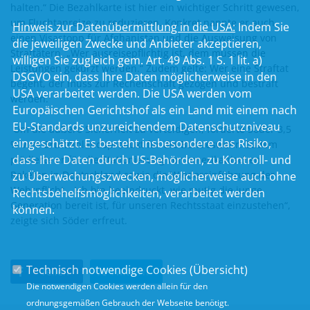
halten.“ Die Bezahlkarte ist hier ein wichtiger Schritt gewesen,
um Fluchtanreize zu reduzieren. Konkret nannte er auch
Hinweis zur Datenübermittlung in die USA:
Indem Sie
einen Visastopp für Afghanistan und die Ausweisung von
die jeweiligen Zwecke und Anbieter akzeptieren,
Straftätern. „Wer ausreisepflichtig ist, dem müssen die
willigen Sie zugleich gem. Art. 49 Abs. 1 S. 1 lit. a)
Leistungen gekürzt werden.“ Zudem gelte: Wer eine Straftat
DSGVO ein, dass Ihre Daten möglicherweise in den
begeht, der muss zur Rechenschaft gezogen und bestraft
USA verarbeitet werden. Die USA werden vom
werden.
Europäischen Gerichtshof als ein Land mit einem nach
EU-Standards unzureichendem Datenschutzniveau
Um die äußere Sicherheit zu verteidigen, forderte Söder 3,5
eingeschätzt. Es besteht insbesondere das Risiko,
% vom Bruttoinlandsprodukt für die Bundeswehr. Zudem
dass Ihre Daten durch US-Behörden, zu Kontroll- und
plädierte er für die Stationierung von amerikanischen
Raketen in Deutschland sowie die Wiedereinführung der
zu Überwachungszwecken, möglicherweise auch ohne
Wehrpflicht. „Ich bin beeindruckt, wie mutig die junge
Rechtsbehelfsmöglichkeiten, verarbeitet werden
Generation bereit ist, für unseren Rechtsstaat einzustehen“,
können.
zeigte sich Söder erfreut.
Technisch notwendige Cookies (
Übersicht
)
Teilen
Twittern
Die notwendigen Cookies werden allein für den
ordnungsgemäßen Gebrauch der Webseite benötigt.