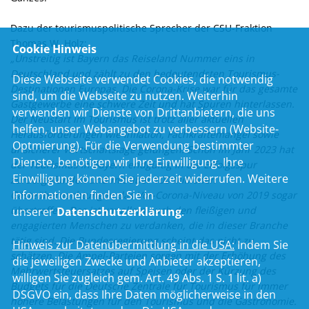
Dazu der tourismuspolitische Sprecher der CSU-Fraktion
Thomas W. Holz:
Cookie Hinweis
Unstreitig ist Bayern das Reiseland Nummer eins in
Deutschland und zählt zu den bedeutendsten Tourismus-
Diese Webseite verwendet Cookies, die notwendig
Destinationen Europas. Die Corona-Krise war für das gesamte
sind, um die Webseite zu nutzen. Weiterhin
Gastgewerbe eine schwere Zeit und hat Spuren hinterlassen.
verwenden wir Dienste von Drittanbietern, die uns
Der Neustart im Tourismus ist trotz aller aktuellen
helfen, unser Webangebot zu verbessern (Website-
Herausforderungen wie Inflation, Fachkräftemangel sowie
Optmierung). Für die Verwendung bestimmter
unsicherer Wirtschaftslage gelungen. Schon im Jahr 2023 hat
Dienste, benötigen wir Ihre Einwilligung. Ihre
der Tourismus in Bayern endgültig in die Erfolgsspur
Einwilligung können Sie jederzeit widerrufen. Weitere
zurückgefunden und mit über 100 Millionen
Informationen finden Sie in
Gästeübernachtungen das Vor-Corona-Niveau von 2019 sogar
übertroffen. Das ist vor allem auch den fleißigen und
unserer
Datenschutzerklärung
.
engagierten Menschen zu verdanken, die in dieser Branche
tätig sind. Die Bundesregierung scheint das nicht zu
Hinweis zur Datenübermittlung in die USA:
Indem Sie
schätzen. Die Ampel-Parteien sorgen mit der Erhöhung des
die jeweiligen Zwecke und Anbieter akzeptieren,
Mehrwertsteuersatzes auf Speisen oder der Kürzung des
willigen Sie zugleich gem. Art. 49 Abs. 1 S. 1 lit. a)
Budgets für die Deutsche Zentrale für Tourismus für immer
DSGVO ein, dass Ihre Daten möglicherweise in den
höhere Belastungen für den Tourismus und die Gastronomie.