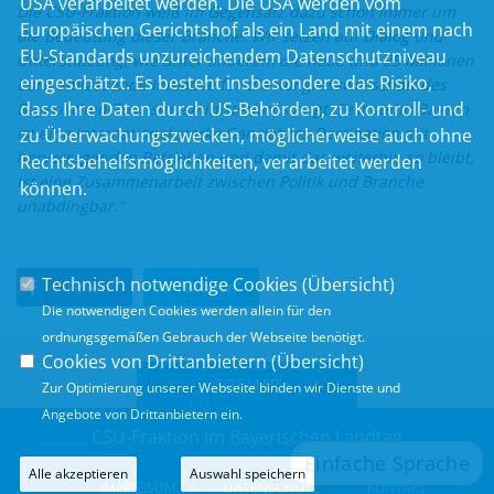
USA verarbeitet werden. Die USA werden vom
Die CSU-Fraktion weiß im Gegensatz dazu schon immer um
Europäischen Gerichtshof als ein Land mit einem nach
die Bedeutung dieser Branche. Wir setzen auf Dialog und
EU-Standards unzureichendem Datenschutzniveau
Unterstützung, wie unter anderem die neue und 25 Millionen
eingeschätzt. Es besteht insbesondere das Risiko,
Euro umfassende Initiative für die Kongresswirtschaft des
dass Ihre Daten durch US-Behörden, zu Kontroll- und
Bayerischen Tourismusministeriums zeigt. Fest steht: Bayern
ist eine international starke Ganzjahres-Destination mit
zu Überwachungszwecken, möglicherweise auch ohne
hervorragenden Betrieben und damit das weiterhin so bleibt,
Rechtsbehelfsmöglichkeiten, verarbeitet werden
ist eine Zusammenarbeit zwischen Politik und Branche
können.
unabdingbar.“
Technisch notwendige Cookies (
Übersicht
)
Teilen
Twittern
Die notwendigen Cookies werden allein für den
ordnungsgemäßen Gebrauch der Webseite benötigt.
Cookies von Drittanbietern (
Übersicht
)
SITEMAP
Zur Optimierung unserer Webseite binden wir Dienste und
Angebote von Drittanbietern ein.
CSU-Fraktion im Bayerischen Landtag
Alle akzeptieren
Auswahl speichern
IMPRESSUM
DATENSCHUTZ
KONTAKT