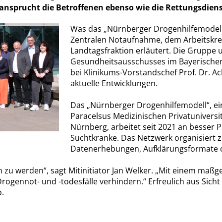
ansprucht die Betroffenen ebenso wie die Rettungsdiens
Was das „Nürnberger Drogenhilfemodell“ 
Zentralen Notaufnahme, dem Arbeitskrei
Landtagsfraktion erläutert. Die Gruppe
Gesundheitsausschusses im Bayerischen 
bei Klinikums-Vorstandschef Prof. Dr. A
aktuelle Entwicklungen.
Das „Nürnberger Drogenhilfemodell“, ei
Paracelsus Medizinischen Privatuniversi
Nürnberg, arbeitet seit 2021 an besser
Suchtkranke. Das Netzwerk organisiert z
Datenerhebungen, Aufklärungsformate o
n zu werden“, sagt Mitinitiator Jan Welker. „Mit einem ma
ogennot- und -todesfälle verhindern.“ Erfreulich aus Sicht
.